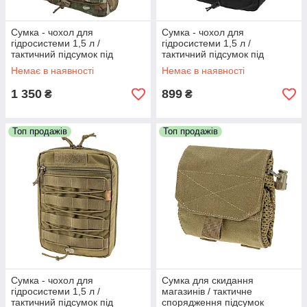
Сумка - чохол для
Сумка - чохол для
гідросистеми 1,5 л /
гідросистеми 1,5 л /
тактичний підсумок під
тактичний підсумок під
гідрататор VELMET SF
гідрататор VELMET SF
Немає в наявності
Немає в наявності
(MaWka)
(black)
1 350
899
₴
₴
Топ продажів
Топ продажів
Сумка - чохол для
Сумка для скидання
гідросистеми 1,5 л /
магазинів / тактичне
тактичний підсумок під
спорядження підсумок