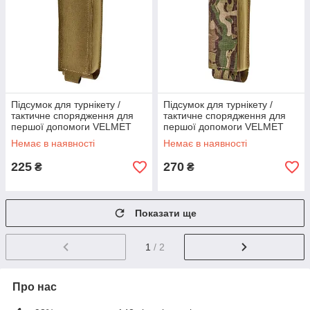
Підсумок для турнікету /
Підсумок для турнікету /
тактичне спорядження для
тактичне спорядження для
першої допомоги VELMET
першої допомоги VELMET
CAT-7 LC G2 (coyote)
CAT-7 LC G2 (maWka)
Немає в наявності
Немає в наявності
225
270
₴
₴
Показати ще
1
/ 2
Про нас