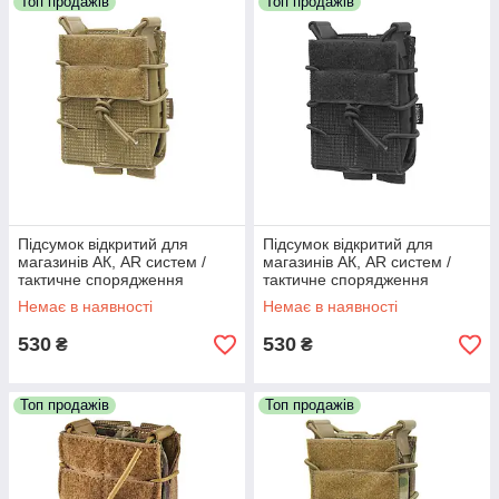
Топ продажів
Топ продажів
Підсумок відкритий для
Підсумок відкритий для
магазинів АК, AR систем /
магазинів АК, AR систем /
тактичне спорядження
тактичне спорядження
VELMET FM-1SF SV (coyote)
VELMET FM-1SF SV (black)
Немає в наявності
Немає в наявності
530
530
₴
₴
Топ продажів
Топ продажів