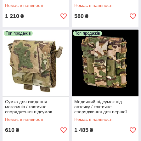
гідрататор VELMET SF
VELMET FDP-G2 (coyote)
Немає в наявності
Немає в наявності
(coyote)
1 210
580
₴
₴
Топ продажів
Топ продажів
Сумка для скидання
Медичний підсумок під
магазинів / тактичне
аптечку / тактичне
спорядження підсумок
спорядження для першої
VELMET FDP-G2 (maWka)
допомоги VELMET V-IFLEX
Немає в наявності
Немає в наявності
(MaWka)
610
1 485
₴
₴