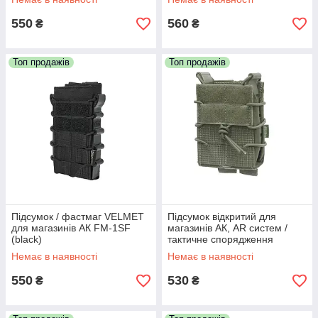
550
560
₴
₴
Топ продажів
Топ продажів
Підсумок / фастмаг VELMET
Підсумок відкритий для
для магазинів АК FM-1SF
магазинів АК, AR систем /
(black)
тактичне спорядження
VELMET FM-1SF SV (olive)
Немає в наявності
Немає в наявності
550
530
₴
₴