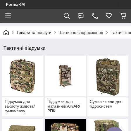
FormaKM
Товари та послуги
Тактичне спорядження
Тактичні п
Тактичні підсумки
Підсумок для
Підсумки для
Сумки-чохли для
захисту живота/
магазинів AK/AR/
гідросистем
гумки/паху
РПК