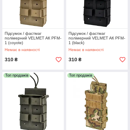
Підсумок / фастмаг
Підсумок / фастмаг
полімерний VELMET AК PFM-
полімерний VELMET AК PFM-
1 (coyote)
1 (black)
Немає в наявності
Немає в наявності
310
310
₴
₴
Топ продажів
Топ продажів