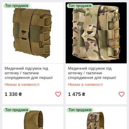
Топ продажів
Топ продажів
Медичний підсумок під
Медичний підсумок під
аптечку / тактичне
аптечку / тактичне
спорядження для першої
спорядження для першої
допомоги VELMET V-IFLEX
допомоги VELMET V-IFLEX
Немає в наявності
Немає в наявності
(coyote)
(MTP)
1 330
1 475
₴
₴
Топ продажів
Топ продажів