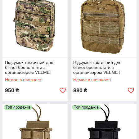
Підсумок тактичний для
Підсумок тактичний для
бічної бронеплити з
бічної бронеплити з
органайзером VELMET
органайзером VELMET
(MaWka)
(coyote)
Немає в наявності
Немає в наявності
950
880
₴
₴
Топ продажів
Топ продажів