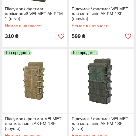
Підсумок / фастмаг
Підсумок / фастмаг VELMET
полімерний VELMET AК PFM-
для магазинів АК FM-1SF
1 (olive)
(mawka)
Немає в наявності
Немає в наявності
310
599
₴
₴
Топ продажів
Топ продажів
Підсумок / фастмаг VELMET
Підсумок / фастмаг VELMET
для магазинів АК FM-1SF
для магазинів АК FM-1SF
(coyote)
(olive)
Немає в наявності
Немає в наявності