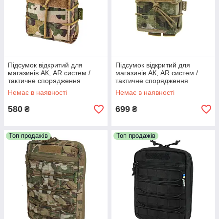
Підсумок відкритий для
Підсумок відкритий для
магазинів АК, AR систем /
магазинів АК, AR систем /
тактичне спорядження
тактичне спорядження
VELMET FM-1SF SV (mawka)
VELMET FM-1SF SV (MTP)
Немає в наявності
Немає в наявності
580
699
₴
₴
Топ продажів
Топ продажів