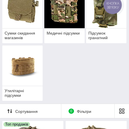
КНОПКА
ЗВ'ЯЗКУ
Сумки скидання
Медичні підсумки
Підсумок
магазинів
гранатний
Утилітарні
підсумки
Сортування
0
Фільтри
Топ продажів