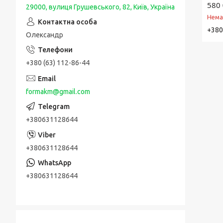
580 
29000, вулиця Грушевського, 82, Київ, Україна
Нема
+380
Олександр
+380 (63) 112-86-44
formakm@gmail.com
+380631128644
+380631128644
+380631128644