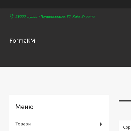
29000, вулиця Грушевського, 82, Київ, Україна
FormaKM
Товари