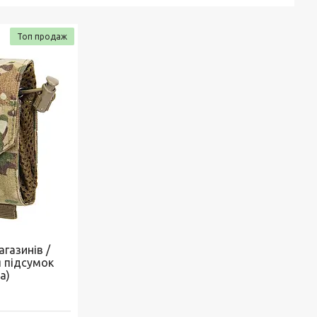
Топ продаж
газинів /
 підсумок
a)