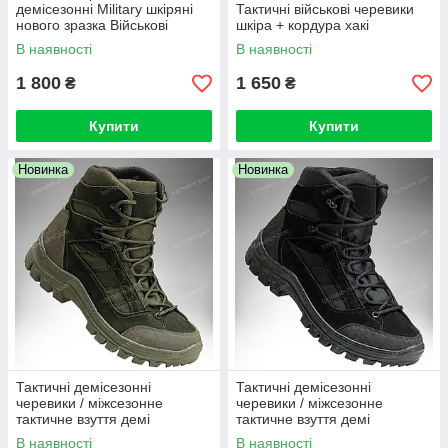
демісезонні Military шкіряні
Тактичні військові черевики
нового зразка Військові
шкіра + кордура хакі
черевики армійські
В наявності
В наявності
1 800
1 650
₴
₴
Купити
Купити
Новинка
Новинка
Тактичні демісезонні
Тактичні демісезонні
черевики / міжсезонне
черевики / міжсезонне
тактичне взуття демі
тактичне взуття демі
VENDETA (olive)
VENDETA (black)
В наявності
В наявності