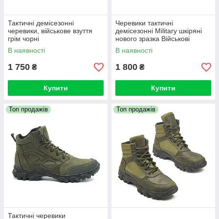
Тактичні демісезонні
Черевики тактичні
черевики, військове взуття
демісезонні Military шкіряні
грім чорні
нового зразка Військові
черевики армійські
В наявності
В наявності
1 750
1 800
₴
₴
Купити
Купити
Топ продажів
Топ продажів
Тактичні черевики