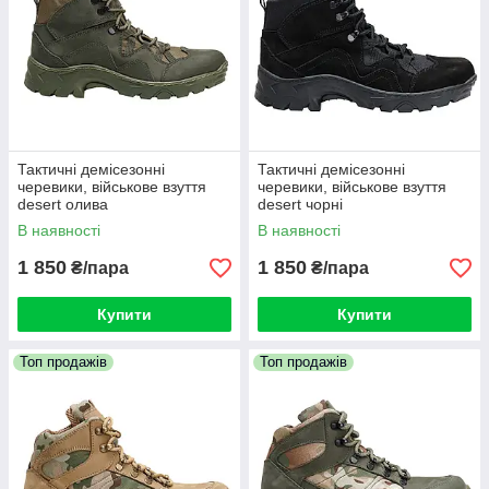
Тактичні демісезонні
Тактичні демісезонні
черевики, військове взуття
черевики, військове взуття
desert олива
desert чорні
В наявності
В наявності
1 850
1 850
₴/пара
₴/пара
Купити
Купити
Топ продажів
Топ продажів