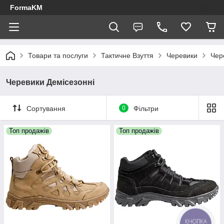
FormaKM
Товари та послуги
Тактичне Взуття
Черевики
Чер
Черевики Демісезонні
Сортування
0
Фільтри
Топ продажів
Топ продажів