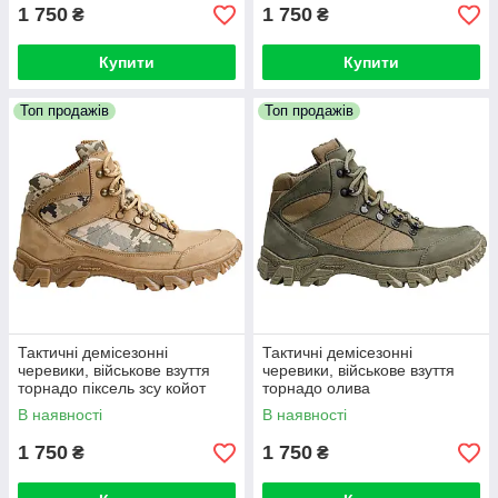
1 750
1 750
₴
₴
Купити
Купити
Топ продажів
Топ продажів
Тактичні демісезонні
Тактичні демісезонні
черевики, військове взуття
черевики, військове взуття
торнадо піксель зсу койот
торнадо олива
В наявності
В наявності
1 750
1 750
₴
₴