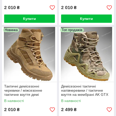
2 010
2 010
₴
₴
Купити
Купити
Новинка
Топ продажів
Тактичні демісезонні
Демісезонні тактичні
черевики / міжсезонне
напівчеревики / тактичне
тактичне взуття демі
взуття на мембрані AK GTX
VENDETA (coyote)
Mid (multicam)
В наявності
В наявності
2 010
2 499
₴
₴