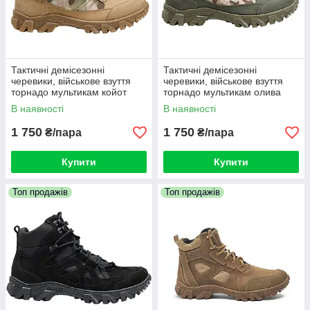
Тактичні демісезонні
Тактичні демісезонні
черевики, військове взуття
черевики, військове взуття
торнадо мультикам койот
торнадо мультикам олива
В наявності
В наявності
1 750
1 750
₴/пара
₴/пара
Купити
Купити
Топ продажів
Топ продажів