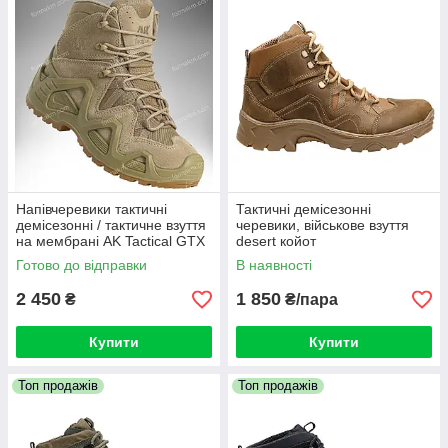
Напівчеревики тактичні
Тактичні демісезонні
демісезонні / тактичне взуття
черевики, військове взуття
на мембрані AK Tactical GTX
desert койот
Mid (coyote)
Готово до відправки
В наявності
2 450
1 850
₴
₴/пара
Купити
Купити
Топ продажів
Топ продажів