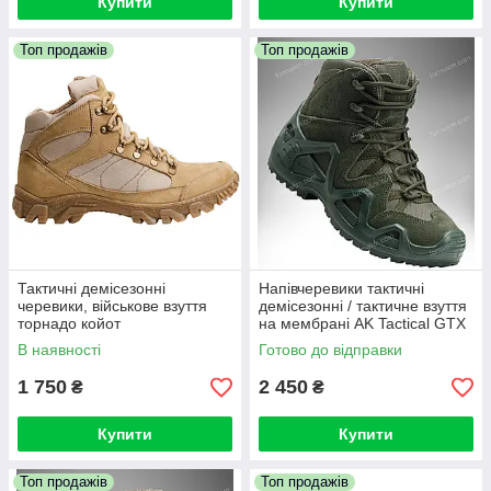
Купити
Купити
Топ продажів
Топ продажів
Тактичні демісезонні
Напівчеревики тактичні
черевики, військове взуття
демісезонні / тактичне взуття
торнадо койот
на мембрані AK Tactical GTX
Mid (olive)
В наявності
Готово до відправки
1 750
2 450
₴
₴
Купити
Купити
Топ продажів
Топ продажів