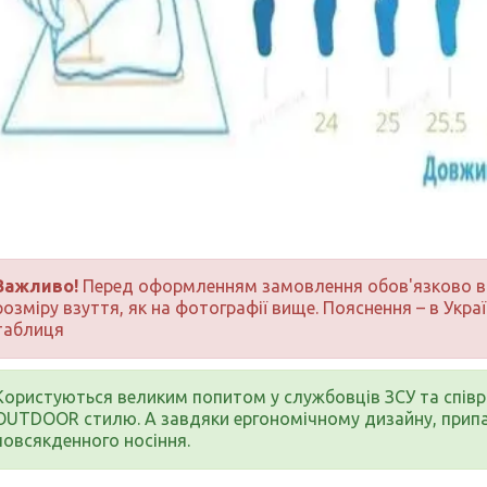
Важливо!
Перед оформленням замовлення обов'язково ви
розміру взуття, як на фотографії вище. Пояснення – в Украї
таблиця
Користуються великим попитом у службовців ЗСУ та співр
OUTDOOR стилю. А завдяки ергономічному дизайну, припа
повсякденного носіння.