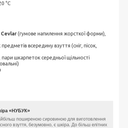
20 °C
 Cevlar
(гумове напилення жорсткої форми),
предметів всередину взуття (сніг, пісок,
2 пари шкарпеток середньої щільності
ювальні)
а
«
»
кіра
НУБУК
йбільш поширеною сировиною для виготовлення
існого взуття, безумовно, є шкіра. До більш елітних