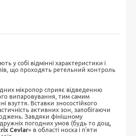
ть у собі відмінні характеристики і
алів, що проходять ретельний контроль
дних мікропор сприяє відведенню
го випаровування, тим самим
і взуття. Вставки зносостійкого
астичність активних зон, запобігаючи
коджень. Завдяки фінішному
дружніх погодних умов (будь то дощ,
rix Cevlar
» в області носка і п'яти