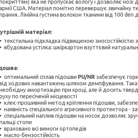
покриттям) яка не пропускає вологу і дозволяє нозі
армії США. Матеріал помітно перевершує звичайну ткан
прання. Лінійна густина волокон тканини від 100 den 
утрішній матеріал:
текстильна підкладка підвищеною зносостійкістю з
вбудована устілка: шкіркартон взуттєвий натуральни
дошва:
оптимальний сплав підошви
PU/NR
забезпечує гори
від ходових навантажень шляхом демпфування. Така 
необхідну амортизацію при кроці, але й досить твер
руху по пересіченій місцевості
клеє-прошивний метод кріплення підошви, забезпечу
наявність спеціального агресивного протектора - з
спеціальний наплив підошви на носок дозволяє зру
пальці стопи
враховано всі вимоги ортопедів
масло-бензостійкість