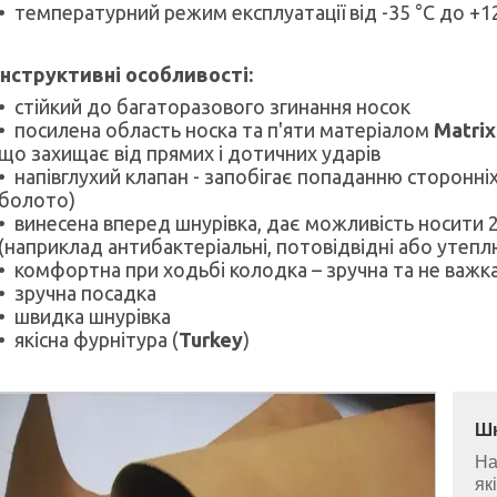
температурний режим експлуатації від -35 °C до +1
нструктивні особливості:
стійкий до багаторазового згинання носок
посилена область носка та п'яти матеріалом
Matrix
що захищає від прямих і дотичних ударів
напівглухий клапан - запобігає попаданню сторонніх 
болото)
винесена вперед шнурівка, дає можливість носити 
(наприклад антибактеріальні, потовідвідні або утепл
комфортна при ходьбі колодка – зручна та не важк
зручна посадка
швидка шнурівка
якісна фурнітура (
Turkey
)
Ш
На
як