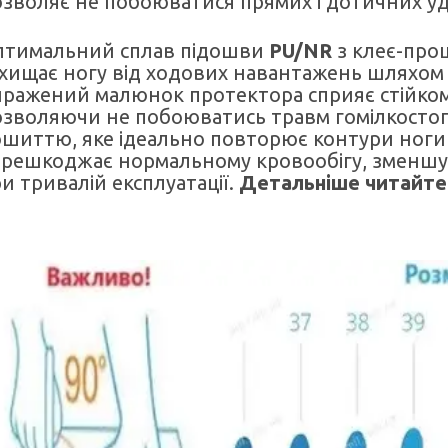
зволяє не побоюватися прямих і дотичних уд
птимальний сплав підошви
PU/NR
з клеє-прош
хищає ногу від ходових навантажень шляхом 
ражений малюнок протектора сприяє стійкому
зволяючи не побоюватись травм гомілкостоп
шиттю, яке ідеально повторює контури ноги т
ерешкоджає нормальному кровообігу, зменшу
и тривалій експлуатації.
Детальніше читайт