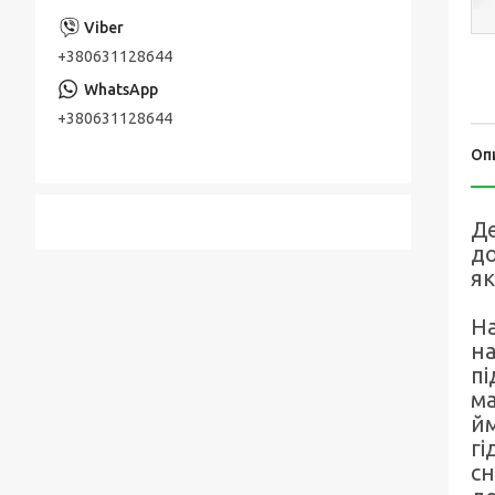
+380631128644
+380631128644
Оп
Де
до
як
На
на
пі
ма
йм
гі
сн