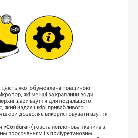
міцність якої обумовлена товщиною
мікропор, які менші за краплини води,
верхні шари взуття для подальшого
с, який надає шкірі привабливого
я шкіри дозволяє використовувати взуття
и «
Cordura
» (товста нейлонова тканина з
им просоченням і з поліуретановим