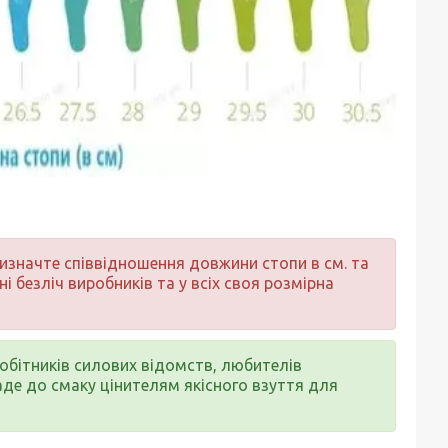
значте співвідношення довжини стопи в см. та
ні безліч виробників та у всіх своя розмірна
обітників силових відомств, любителів
де до смаку цінителям якісного взуття для