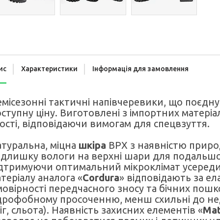
ис
Характеристики
Інформація для замовлення
місезонні тактичні напівчеревики, що поєдную
ступну ціну. Виготовлені з імпортних матері
ості, відповідаючи вимогам для спецвзуття.
туральна, міцна
шкіра
ВРХ з наявністю приро
длишку вологи на верхні шари для подальшо
дтримуючи оптимальний мікроклімат усередин
теріалу аналога «
Cordura
» відповідають за ел
овірності передчасного зносу та бічних пош
дрофобному просоченню, менш схильні до не
іг, сльота). Наявність захисних елементів «
Mat