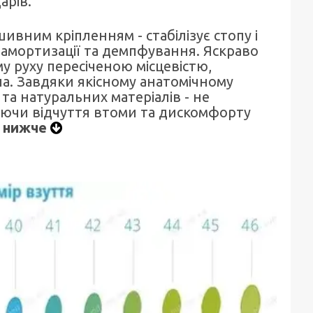
арів.
ивним кріпленням - стабілізує стопу і
амортизації та демпфування. Яскраво
 руху пересіченою місцевістю,
а. Завдяки якісному анатомічному
а натуральних матеріалів - не
ючи відчуття втоми та дискомфорту
е нижче