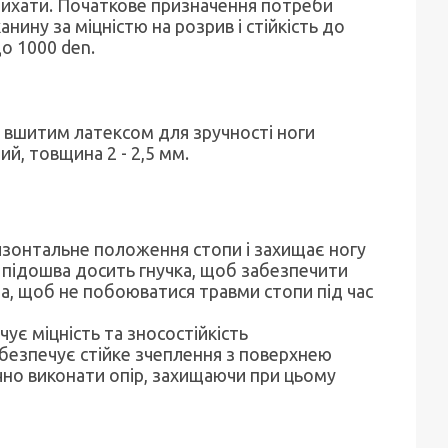
 дихати. Початкове призначення потреби
ину за міцністю на розрив і стійкість до
до 1000 den.
 вшитим латексом для зручності ноги
й, товщина 2 - 2,5 мм.
зонтальне положення стопи і захищає ногу
підошва досить гнучка, щоб забезпечити
да, щоб не побоюватися травми стопи під час
є міцність та зносостійкість
абезпечує стійке зчеплення з поверхнею
чно виконати опір, захищаючи при цьому