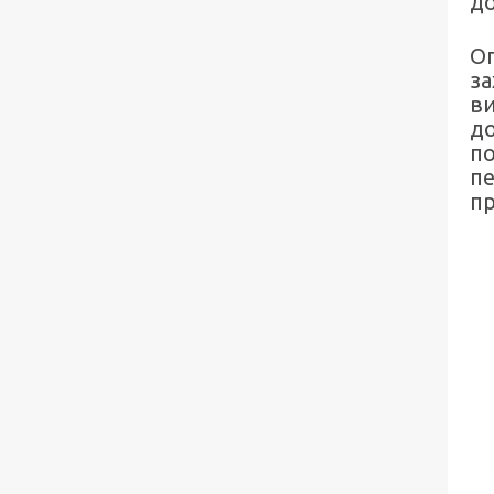
до
О
за
ви
до
по
п
пр