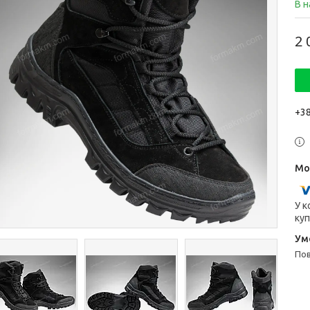
В н
2 
+38
У к
куп
п