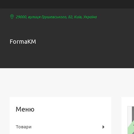
29000, вулиця Грушевського, 82, Київ, Україна
FormaKM
Товари