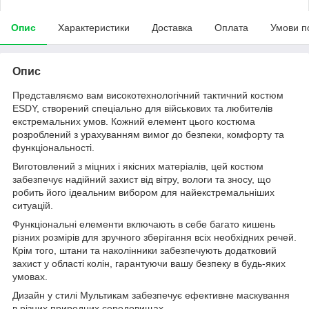
Опис
Характеристики
Доставка
Оплата
Умови п
Опис
Представляємо вам високотехнологічний тактичний костюм
ESDY, створений спеціально для військових та любителів
екстремальних умов. Кожний елемент цього костюма
розроблений з урахуванням вимог до безпеки, комфорту та
функціональності.
Виготовлений з міцних і якісних матеріалів, цей костюм
забезпечує надійний захист від вітру, вологи та зносу, що
робить його ідеальним вибором для найекстремальніших
ситуацій.
Функціональні елементи включають в себе багато кишень
різних розмірів для зручного зберігання всіх необхідних речей.
Крім того, штани та наколінники забезпечують додатковий
захист у області колін, гарантуючи вашу безпеку в будь-яких
умовах.
Дизайн у стилі Мультикам забезпечує ефективне маскування
в різних природних середовищах.