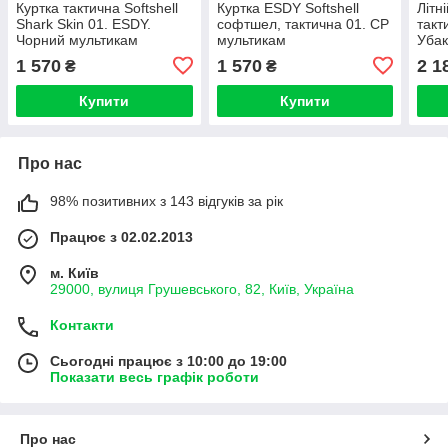
Куртка тактична Softshell
Куртка ESDY Softshell
Літн
Shark Skin 01. ESDY.
софтшел, тактична 01. CP
такт
Чорний мультикам
мультикам
Убак
Мул
1 570
1 570
2 1
₴
₴
Купити
Купити
Про нас
98% позитивних з 143 відгуків за рік
Працює з 02.02.2013
м. Київ
29000, вулиця Грушевського, 82, Київ, Україна
Контакти
Сьогодні працює з 10:00 до 19:00
Показати весь графік роботи
Про нас