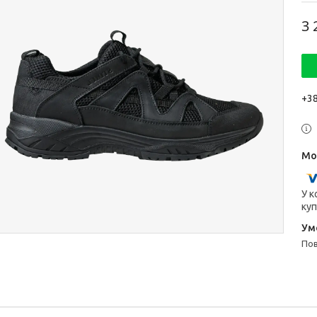
3 
+38
У к
куп
п