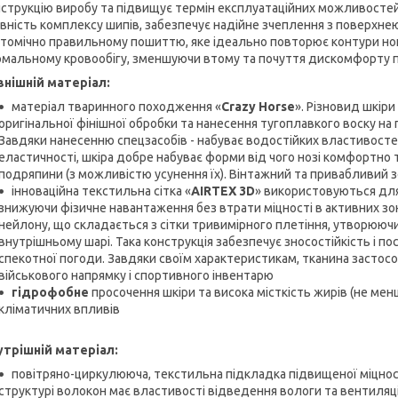
струкцію виробу та підвищує термін експлуатаційних можливостей
вність комплексу шипів, забезпечує надійне зчеплення з поверхне
томічно правильному пошиттю, яке ідеально повторює контури ноги
мальному кровообігу, зменшуючи втому та почуття дискомфорту п
внішній матеріал:
матеріал тваринного походження «
Crazy Horse
». Різновид шкір
оригінальної фінішної обробки та нанесення тугоплавкого воску на
Завдяки нанесенню спецзасобів - набуває водостійких властивосте
еластичності, шкіра добре набуває форми від чого нозі комфортно т
подряпини (з можливістю усунення їх). Вінтажний та привабливий 
інноваційна текстильна сітка «
AIRTEX 3D
» використовуються для
знижуючи фізичне навантаження без втрати міцності в активних зо
нейлону, що складається з сітки тривимірного плетіння, утворюючи
внутрішньому шарі. Така конструкція забезпечує зносостійкість і по
спекотної погоди. Завдяки своїм характеристикам, тканина застосо
військового напрямку і спортивного інвентарю
гідрофобне
просочення шкіри та висока місткість жирів (не ме
кліматичних впливів
утрішній матеріал:
повітряно-циркулююча, текстильна підкладка підвищеної міцнос
структурі волокон має властивості відведення вологи та вентиляці