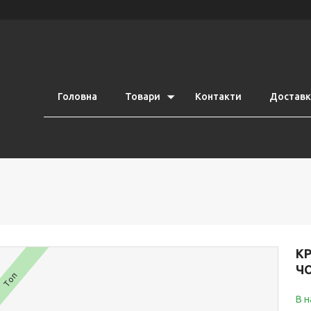
Головна
Товари
Контакти
Доставка
КР
ЧО
Топ
В н