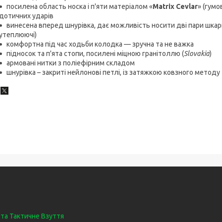
посилена область носка і п'яти матеріалом «
Matrix Cevlar
» (гумо
дотичних ударів
винесена вперед шнурівка, дає можливість носити дві пари шкар
утеплюючі)
комфортна під час ходьби колодка — зручна та не важка
підносок та п'ята стопи, посилені міцною гранітоллю (
Slovakia
)
армовані нитки з поліефірним складом
шнурівка – закриті нейлонові петлі, із затяжкою ковзного методу
 та Тактичне Взуття