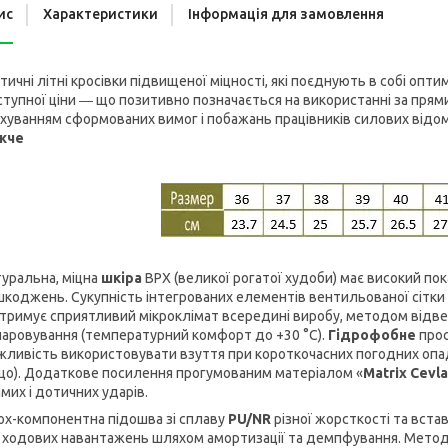
ис
Характеристики
Інформація для замовлення
тичні літні кросівки підвищеної міцності, які поєднують в собі опт
тупної ціни ― що позитивно позначається на використанні за пря
хуванням сформованих вимог і побажань працівників силових відом
жче
уральна, міцна
шкіра
ВРХ (великої рогатої худоби) має високий пок
коджень. Сукупність інтегрованих елементів вентильованої сітки 
тримує сприятливий мікроклімат всередині виробу, методом відв
аровування (температурний комфорт до +30 °С).
Гідрофобне
прос
ливість використовувати взуття при короткочасних погодних опа
що). Додаткове посилення прогумованим матеріалом «
Matrix Cevla
мих і дотичних ударів.
ох-компонентна підошва зі сплаву
PU/NR
різної жорсткості та вста
 ходових навантажень шляхом амортизації та демпфування. Метод 