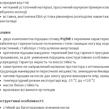
всередині взуття)
нетканий устілочний матеріал, просочений каучуком преміум клас
вбирати вологу
)
вставна, анатомічна ЕВА-устілка рівномірно розподіляє наванта
вентиляції
дошва:
двух-компонентна підошва сплаву
PU/NR
з окремими характерис
забезпечує горизонтальне положення стопи і захищає ногу від хо
еластичний, стабілізує стопу шляхом амортизації
кріплення підошви вакуумно-термічний (метод гарячого пресува
прошивкою, за для уникнення порушень конструктивних особливост
усередину). Гарантує міцність та зносостійкість
симетрично не-направлений малюнок протектора з оптимальним
труднощів маневрувати пересічною місцевістю, зменшуючи ймовірн
наплив підошви на носок дає змогу зручно виконувати опір, захи
температурний режим експлуатації від -35 °C до +120 °C
масло-бензо стійкість
враховано всі вимоги ортопедів
нструктивні особливості:
стійкий до багаторазових згинання носок