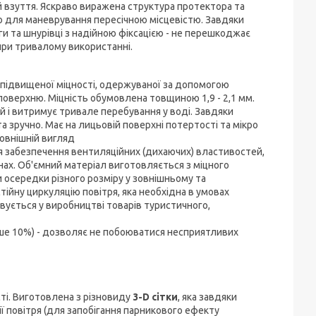
 взуття. Яскраво виражена структура протектора та
ю для маневрування пересічною місцевістю. Завдяки
 та шнурівці з надійною фіксацією - не перешкоджає
ри тривалому використанні.
и підвищеної міцності, одержуваної за допомогою
 поверхню. Міцність обумовлена товщиною 1,9 - 2,1 мм.
й і витримує тривале перебування у воді. Завдяки
а зручно. Має на лицьовій поверхні потертості та мікро
зовнішній вигляд
 забезпечення вентиляційних (дихаючих) властивостей,
нах. Об'ємний матеріал виготовляється з міцного
 осередки різного розміру у зовнішньому та
стійну циркуляцію повітря, яка необхідна в умовах
вується у виробництві товарів туристичного,
нше 10%) - дозволяє не побоюватися несприятливих
ті. Виготовлена з різновиду
3-D сітки
, яка завдяки
ї повітря (для запобігання парникового ефекту