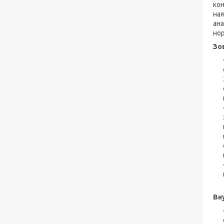
кон
ная
ана
нор
Зо
Вн