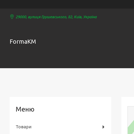
29000, вулиця Грушевського, 82, Київ, Україна
FormaKM
Товари