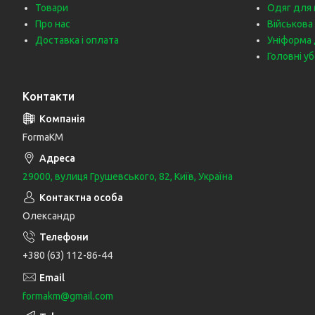
Товари
Одяг для 
Про нас
Військова
Доставка і оплата
Уніформа 
Головні у
Контакти
FormaKM
29000, вулиця Грушевського, 82, Київ, Україна
Олександр
+380 (63) 112-86-44
formakm@gmail.com