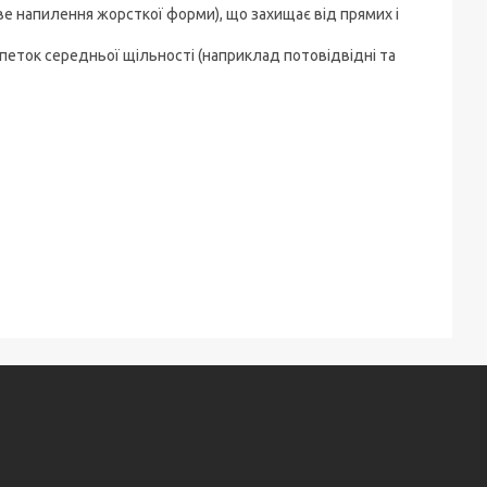
ве напилення жорсткої форми), що захищає від прямих і
петок середньої щільності (наприклад потовідвідні та