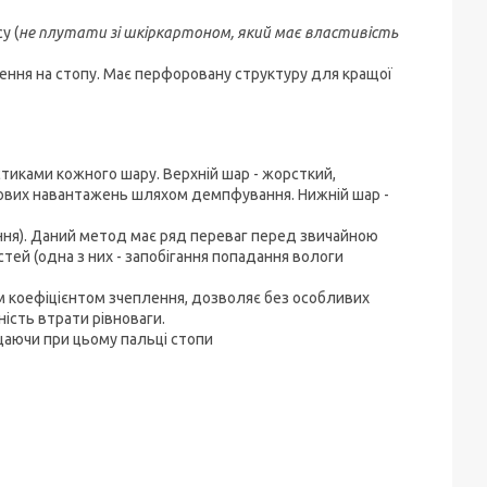
у (
не плутати зі шкіркартоном, який має властивість
ження на стопу. Має перфоровану структуру для кращої
тиками кожного шару. Верхній шар - жорсткий,
дових навантажень шляхом демпфування. Нижній шар -
ння). Даний метод має ряд переваг перед звичайною
ей (одна з них - запобігання попадання вологи
 коефіцієнтом зчеплення, дозволяє без особливих
ість втрати рівноваги.
щаючи при цьому пальці стопи