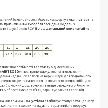
имальний баланс зносостійкості, комфорту в експлуатації та
мим призначенням. Розроблялася дана модель з
ств і службовців ЗСУ.
Більш
детальний опис читайте
азник зносостійкості та захисту від механічних
«
AIRTEX 3D
» і повітряно-циркулюючої підкладки –
едення надлишок вологи на верхні шари для подальшого
очення шкіри та нанесення на поверхню спецзасобів, дає
дах (помірний дощ, вологість вище середнього, болото
r
» в області носка та п'яти, гарантує захист стопи від
вна, анатомічна
ЕVА устілка
стабілізує стопу і захищає ногу
кріплення підошви – вакуумно-термічний, не порушує