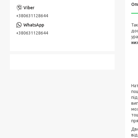
Оп
+380631128644
Так
дос
+380631128644
ура
ни
Нат
пош
під
вип
мож
то
пря
Дв
від