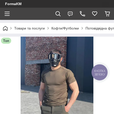
FormaKM
Товари та послуги
Кофти/Футболки
Потовідвідна фу
Топ
КНОПКА
ЗВ'ЯЗКУ