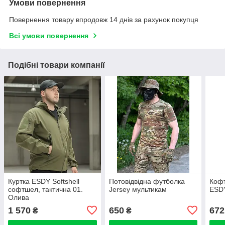
Умови повернення
Повернення товару впродовж 14 днів за рахунок покупця
Всі умови повернення
Подібні товари компанії
Куртка ESDY Softshell
Потовідвідна футболка
Кофт
софтшел, тактична 01.
Jersey мультикам
ESD
Олива
1 570
650
672
₴
₴