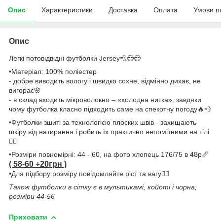
Опис
Характеристики
Доставка
Оплата
Умови п
Опис
Легкі потовідвідні футболки Jersey💨😎😎
•Матеріал: 100% поліестер
- добре виводить вологу і швидко сохне, відмінно дихає, не
вигорає🌸
- в склад входить мікроволокно – «холодна нитка», завдяки
чому футболка класно підходить саме на спекотну погоду🔥💨
•Футболки зшиті за технологією плоских швів - захищають
шкіру від натирання і робить їх практично непомітними на тілі
👌🏼
•Розміри повномірні: 44 - 60, на фото хлопець 176/75 в 48р📏
( 58-60 +20грн )
•Для підбору розміру повідомляйте ріст та вагу👌🏼
Також футболки в сітку є в мультикамі, койоті і чорна,
розміри 44-56
Приховати