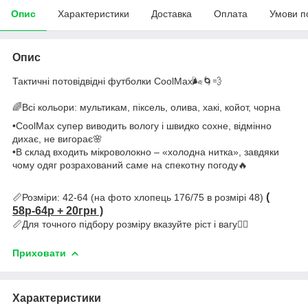
Опис
Характеристики
Доставка
Оплата
Умови п
Опис
Тактичні потовідвідні футболки CoolMax🌬️🌀💨
🌈Всі кольори: мультикам, піксель, олива, хакі, койот, чорна
•CoolMax супер виводить вологу і швидко сохне, відмінно
дихає, не вигорає🌸
•В склад входить мікроволокно – «холодна нитка», завдяки
чому одяг розрахований саме на спекотну погоду🔥
(
📏Розміри: 42-64 (на фото хлопець 176/75 в розмірі 48)
58р-64р + 20грн )
📏Для точного підбору розміру вказуйте ріст і вагу✍🏼
Приховати
Характеристики