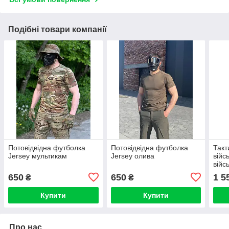
Подібні товари компанії
Потовідвідна футболка
Потовідвідна футболка
Такт
Jersey мультикам
Jersey олива
війс
війс
пікс
650
650
1 5
₴
₴
Купити
Купити
Про нас