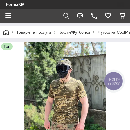
FormaKM
Товари та послуги
Кофти/Футболки
Футболка CoolMa
Топ
КНОПКА
ЗВ'ЯЗКУ