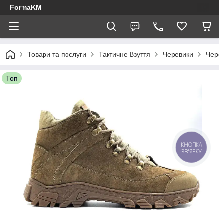
FormaKM
Товари та послуги
Тактичне Взуття
Черевики
Чер
Топ
КНОПКА
ЗВ'ЯЗКУ