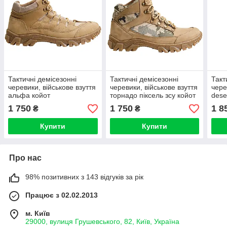
Тактичні демісезонні
Тактичні демісезонні
Такт
черевики, військове взуття
черевики, військове взуття
чере
альфа койот
торнадо піксель зсу койот
dese
1 750
1 750
1 8
₴
₴
Купити
Купити
Про нас
98% позитивних з 143 відгуків за рік
Працює з 02.02.2013
м. Київ
29000, вулиця Грушевського, 82, Київ, Україна