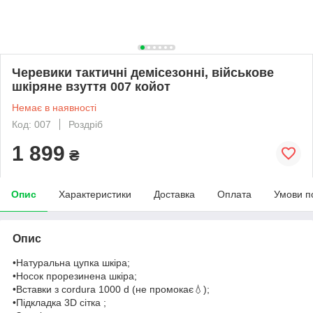
Черевики тактичні демісезонні, військове
шкіряне взуття 007 койот
Немає в наявності
Код: 007
Роздріб
1 899
₴
Опис
Характеристики
Доставка
Оплата
Умови п
Опис
•Натуральна цупка шкіра;
•Носок прорезинена шкіра;
•Вставки з cordura 1000 d (не промокає💧);
•Підкладка 3D сітка ;