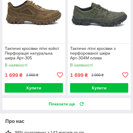
Тактичні кросівки літні койот
Тактичні літні кросівки з
Перфорація натуральна
перфорованої шкіри
шкіра Арт-305
Арт-304М олива
В наявності
В наявності
1 699
1 699
₴
₴
2 000 ₴
2 000 ₴
Купити
Купити
Показати ще
Про нас
98% позитивних з 143 відгуків за рік