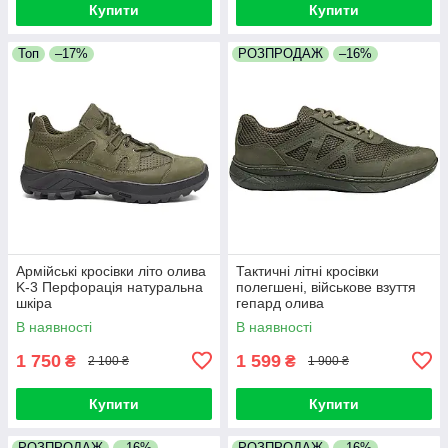
Купити
Купити
Топ
–17%
РОЗПРОДАЖ
–16%
Армійські кросівки літо олива
Тактичні літні кросівки
K-3 Перфорація натуральна
полегшені, військове взуття
шкіра
гепард олива
В наявності
В наявності
1 750
1 599
₴
₴
2 100 ₴
1 900 ₴
Купити
Купити
РОЗПРОДАЖ
–16%
РОЗПРОДАЖ
–16%