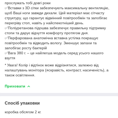
прослужать тобі довгі роки
✅Вставки з 3D сітки забезпечують максимальну вентиляцію,
щоб Ваші ноги завжди дихали. Цей матеріал має сітчасту
структуру, що гарантує відмінний повітрообмін та запобігає
перегріву стоп, навіть у найспекотніший день.
✅Поліуретанова підошва забезпечує правильну підтримку
стопи та дарує відчуття комфорту протягом дня.
✅Перфарована анатомічна вставна устілка покращує
повітрообмін та відводить вологу. Зменшує запахи та
запобігає росту бактерій
✅Вага 380 г. – це найлегша модель серед усього нашого
взуття
* Увага! Колір і відтінок може відрізнятися, залежно від
налаштувань монітора (яскравість, контраст, насиченість), а
також освітлення.
Приховати
Спосіб упаковки
коробка обсягом 2 кг.