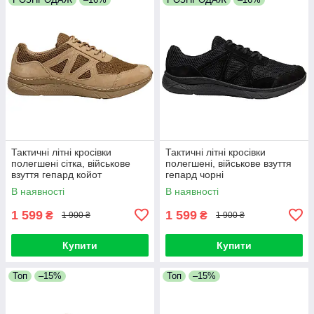
Тактичні літні кросівки
Тактичні літні кросівки
полегшені сітка, військове
полегшені, військове взуття
взуття гепард койот
гепард чорні
В наявності
В наявності
1 599
1 599
₴
₴
1 900 ₴
1 900 ₴
Купити
Купити
Топ
–15%
Топ
–15%