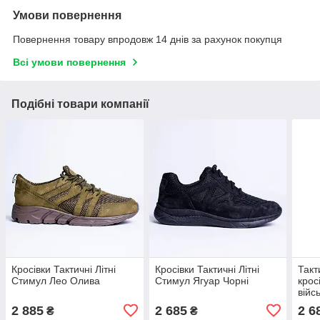
Умови повернення
Повернення товару впродовж 14 днів за рахунок покупця
Всі умови повернення
Подібні товари компанії
Кросівки Тактичні Літні
Кросівки Тактичні Літні
Такт
Стимул Лео Олива
Стимул Ягуар Чорні
крос
війс
ENIG
2 885
2 685
2 6
₴
₴