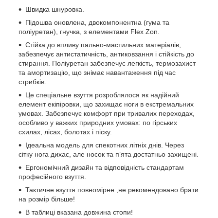
Швидка шнуровка.
Підошва оновлена, двокомпонентна (гума та
поліуретан), гнучка, з елементами Flex Zon.
Стійка до впливу пально-мастильних матеріалів,
забезпечує антистатичність, антиковзання і стійкість до
стирання. Поліуретан забезпечує легкість, термозахист
та амортизацію, що знімає навантаження під час
стрибків.
Це спеціальне взуття розроблялося як надійний
елемент екіпіровки, що захищає ноги в екстремальних
умовах. Забезпечує комфорт при тривалих переходах,
особливо у важких природних умовах: по гірських
схилах, лісах, болотах і піску.
Ідеальна модель для спекотних літніх днів. Через
сітку нога дихає, але носок та п’ята достатньо захищені.
Ергономічний дизайн та відповідність стандартам
професійного взуття.
Тактичне взуття повномірне ,не рекомендовано брати
на розмір більше!
В таблиці вказана довжина стопи!