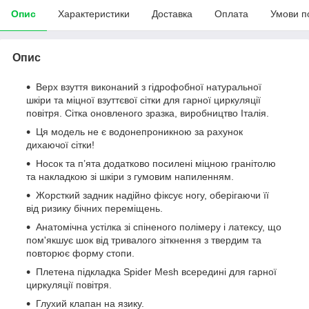
Опис
Характеристики
Доставка
Оплата
Умови п
Опис
Верх взуття виконаний з гідрофобної натуральної
шкіри та міцної взуттєвої сітки для гарної циркуляції
повітря. Сітка оновленого зразка, виробництво Італія.
Ця модель не є водонепроникною за рахунок
дихаючої сітки!
Носок та п’ята додатково посилені міцною гранітолю
та накладкою зі шкіри з гумовим напиленням.
Жорсткий задник надійно фіксує ногу, оберігаючи її
від ризику бічних переміщень.
Анатомічна устілка зі спіненого полімеру і латексу, що
пом'якшує шок від тривалого зіткнення з твердим та
повторює форму стопи.
Плетена підкладка Spider Mesh всередині для гарної
циркуляції повітря.
Глухий клапан на язику.