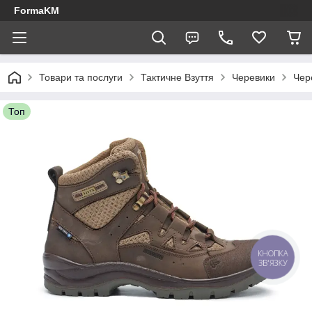
FormaKM
Товари та послуги
Тактичне Взуття
Черевики
Чер
Топ
КНОПКА
ЗВ'ЯЗКУ