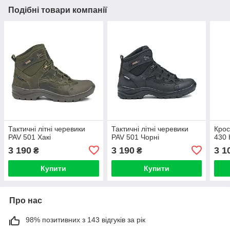
Подібні товари компанії
Тактичні літні черевики
Тактичні літні черевики
Крос
PAV 501 Хакі
PAV 501 Чорні
430 
3 190
3 190
3 1
₴
₴
Купити
Купити
Про нас
98% позитивних з 143 відгуків за рік