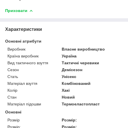
Приховати
Характеристики
Основні атрибути
Виробник
Власне виробництво
Країна виробник
Україна
Вид тактичного взуття
Тактичні черевики
Сезон
Демісезон
Стать
Унісекс
Матеріал взуття
Комбінований
Колір
Хакі
Стан
Новий
Матеріал підошви
Термоеластопласт
Основні
Розмір
Розмір:
Розмір:
Розмір: