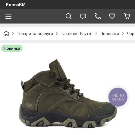
FormaKM
Товари та послуги
Тактичне Взуття
Черевики
Чер
Новинка
КНОПКА
ЗВ'ЯЗКУ