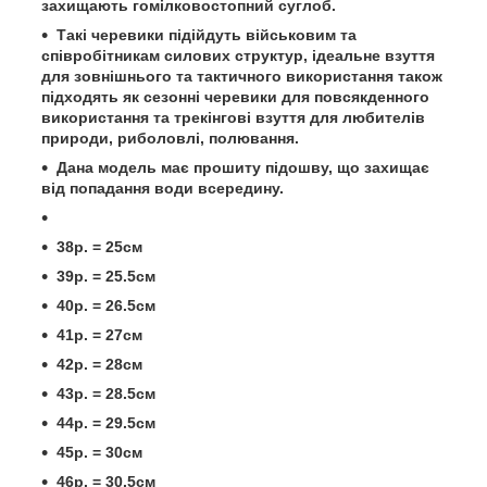
захищають гомілковостопний суглоб.
Такі черевики підійдуть військовим та
співробітникам силових структур, ідеальне взуття
для зовнішнього та тактичного використання також
підходять як сезонні черевики для повсякденного
використання та трекінгові взуття для любителів
природи, риболовлі, полювання.
Дана модель має прошиту підошву, що захищає
від попадання води всередину.
38р. = 25см
39р. = 25.5см
40р. = 26.5см
41р. = 27см
42р. = 28см
43р. = 28.5см
44р. = 29.5см
45р. = 30см
46р. = 30.5см