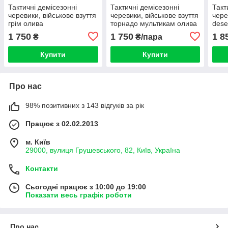
Тактичні демісезонні
Тактичні демісезонні
Такт
черевики, військове взуття
черевики, військове взуття
чере
грім олива
торнадо мультикам олива
dese
1 750
1 750
1 8
₴
₴/пара
Купити
Купити
Про нас
98% позитивних з 143 відгуків за рік
Працює з 02.02.2013
м. Київ
29000, вулиця Грушевського, 82, Київ, Україна
Контакти
Сьогодні працює з 10:00 до 19:00
Показати весь графік роботи
Про нас