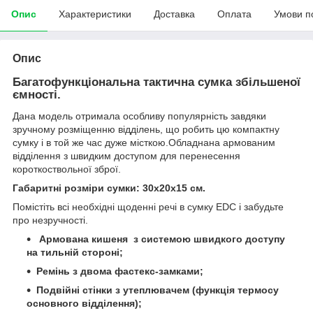
Опис
Характеристики
Доставка
Оплата
Умови п
Опис
Багатофункціональна тактична сумка збільшеної
ємності.
Дана модель отримала особливу популярність завдяки
зручному розміщенню відділень, що робить цю компактну
сумку і в той же час дуже місткою.Обладнана армованим
відділення з швидким доступом для перенесення
короткоствольної зброї.
Габаритні розміри сумки: 30х20х15 см.
Помістіть всі необхідні щоденні речі в сумку EDC і забудьте
про незручності.
Армована кишеня з системою швидкого доступу
на тильній стороні;
Ремінь з двома фастекс-замками;
Подвійні стінки з утеплювачем (функція термосу
основного відділення);