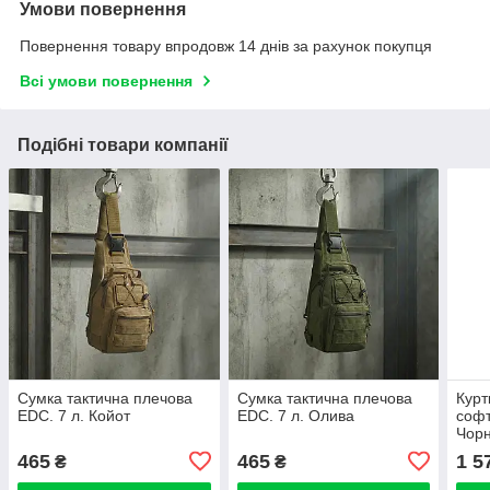
Умови повернення
Повернення товару впродовж 14 днів за рахунок покупця
Всі умови повернення
Подібні товари компанії
Сумка тактична плечова
Сумка тактична плечова
Курт
EDC. 7 л. Койот
EDC. 7 л. Олива
софт
Чор
465
465
1 5
₴
₴