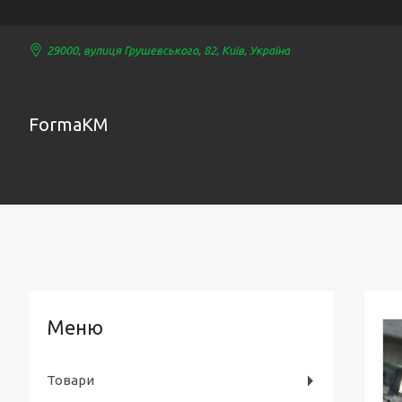
29000, вулиця Грушевського, 82, Київ, Україна
FormaKM
Товари