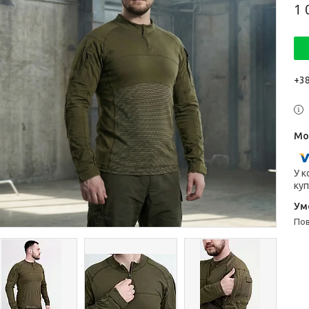
1 
+38
У к
куп
п