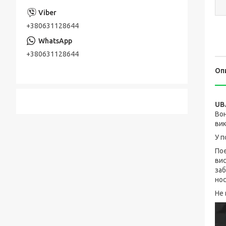
+380631128644
+380631128644
Оп
UB
Вон
вик
У 
Поє
вис
заб
нос
Не 