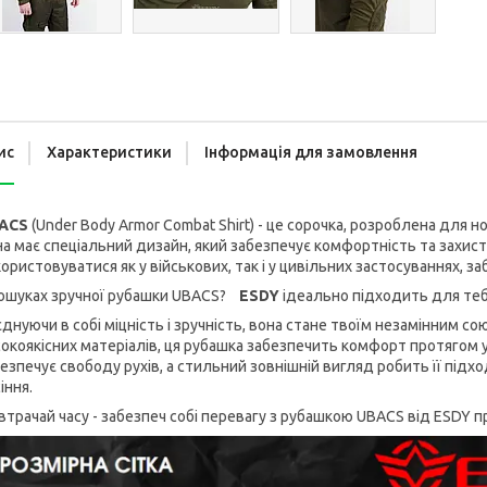
ис
Характеристики
Інформація для замовлення
ACS
(Under Body Armor Combat Shirt) - це сорочка, розроблена для 
а має спеціальний дизайн, який забезпечує комфортність та захист
ористовуватися як у військових, так і у цивільних застосуваннях, з
пошуках зручної рубашки UBACS?
ESDY
ідеально підходить для теб
днуючи в собі міцність і зручність, вона стане твоїм незамінним с
окоякісних матеріалів, ця рубашка забезпечить комфорт протягом у
езпечує свободу рухів, а стильний зовнішній вигляд робить її під
іння.
втрачай часу - забезпеч собі перевагу з рубашкою UBACS від ESDY п