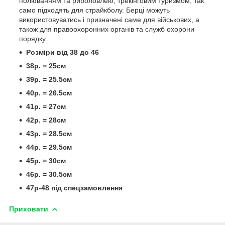
полюванням та риболовлею, трекінговим туризмом, так
само підходять для страйкболу. Берці можуть
використовуватись і призначені саме для військових, а
також для правоохоронних органів та служб охорони
порядку.
Розміри від 38 до 46
38р. = 25см
39р. = 25.5см
40р. = 26.5см
41р. = 27см
42р. = 28см
43р. = 28.5см
44р. = 29.5см
45р. = 30см
46р. = 30.5см
47р-48 під спецзамовлення
Приховати