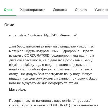
Опис
Характеристики
Доставка
Оплата
Умови п
Опис
pan style="font-size:14px">
Особливості:
Дані берці виконані за новими стандартами якості, всі
матеріали йдуть натуральними. Гідрофобна шкіра та
вставки з CORDURA700D (водонепроникна тканина з
дихаючі властивості, не піддається розривам). Берці
відмінно підійдуть для ведення активної діяльності,
надійним способом фіксують гомілковостоп, а також
стопу, і не дадуть Вам травмувати вашу ногу. Можуть
піддаватися довгому експлуатуванню, при цьому, Ваша
нога не відчуватиме дискомфорту та втоми.
Матеріал:
Поверхня взуття виконана з високоякісної турецької
крейзі шкіри та вставок з CORDURA® (товста нейлонова