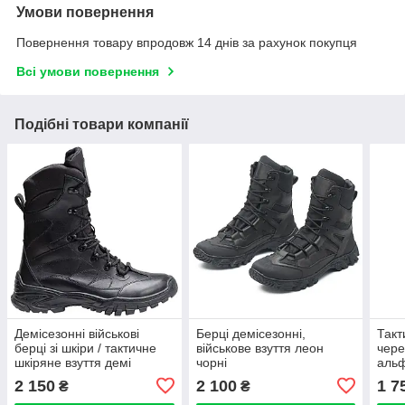
Умови повернення
Повернення товару впродовж 14 днів за рахунок покупця
Всі умови повернення
Подібні товари компанії
Демісезонні військові
Берці демісезонні,
Такт
берці зі шкіри / тактичне
військове взуття леон
чере
шкіряне взуття демі
чорні
альф
PILIGRIM Mk.2 (чорні)
2 150
2 100
1 7
₴
₴