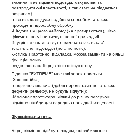
тканина, має відмінні водовідштовхувальні та
повітродихаючі властивості, а так само не піддається
розривам).
-шви виконані дуже надійним способом, а також
проходять гідрофобну обробку;
-Шнурки з міцного нейлону (не протираються), чітко
фіксують ногу і не тиснуть на неї при ходьбі.
Внутрішня частина взуття виконана із сітчастої
текстильної підкладки (нога не потіє).
-Устілка з картонної підкладки, можна замінити на більш
функціональну.
-задня частина берців чітко фіксує стопу
Підошва "EXTREME" має такі характеристики:
-Зношостійка;
-енергопоглинаюча (дрібні породи каміння, а також
дефекти рельєфу, не будуть відчутні);
-Малюнок протектора, чіпкий до різних поверхонь,
відмінно підійде для середньо прохідної місцевості.
Функціональність:
Берці відмінно підійдуть людям, які займаються