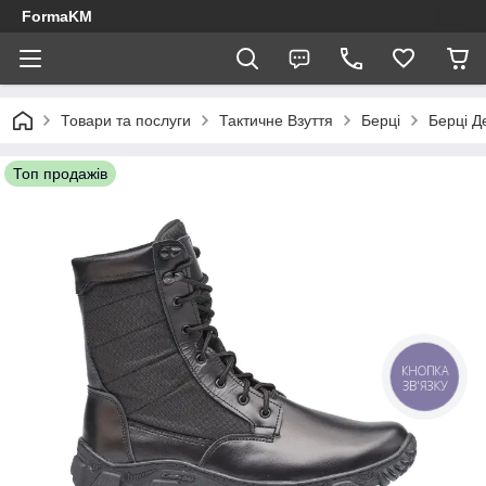
FormaKM
Товари та послуги
Тактичне Взуття
Берці
Берці Д
Топ продажів
КНОПКА
ЗВ'ЯЗКУ