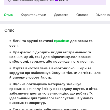
Опис
Характеристики
Доставка
Оплата
Умови п
Опис
Легкі та зручні тактичні
кросівки
для весни та
осені.
Прекрасно підходять як для екстремального
носіння, армії, так і для відпочинку-полювання,
риболовлі, туризму, або повсякденного носіння.
Взуття виготовлене з високоякісної шкіри та
кордури що забезпечує йому не тільки легкість, але
й високу зносостійкість.
Щільна обкладинка матеріалу зменшує
проникнення пилу і піску всередину взуття, а сітка
забезпечує достатню вентиляцію, що робить їх
ідеальними для тривалої експлуатації в умовах
високих температур.
Така конструкція забезпечує максимальну