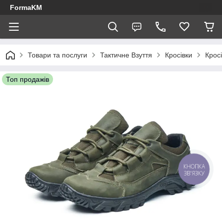
FormaKM
Товари та послуги
Тактичне Взуття
Кросівки
Крос
Топ продажів
КНОПКА
ЗВ'ЯЗКУ