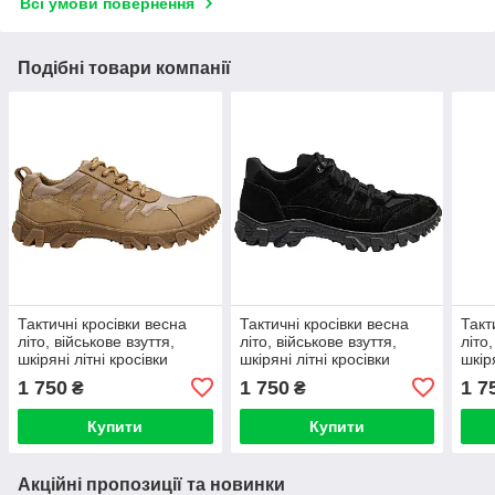
Всі умови повернення
Подібні товари компанії
Тактичні кросівки весна
Тактичні кросівки весна
Такт
літо, військове взуття,
літо, військове взуття,
літо
шкіряні літні кросівки
шкіряні літні кросівки
шкір
комбат койот
альфа чорні
комб
1 750
1 750
1 7
₴
₴
Купити
Купити
Акційні пропозиції та новинки