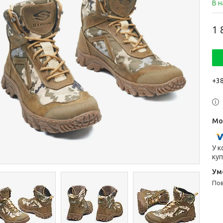
В н
1 
+38
У к
куп
п