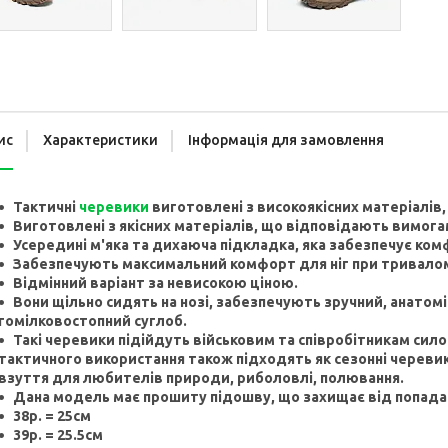
ис
Характеристики
Інформація для замовлення
Тактичні
черевики
виготовлені з високоякісних матеріалів, 
Виготовлені з якісних матеріалів, що відповідають вимог
Усередині м'яка та дихаюча підкладка, яка забезпечує комф
Забезпечують максимальний комфорт для ніг при тривалому
Відмінний варіант за невисокою ціною.
Вони щільно сидять на нозі, забезпечують зручний, анатом
гомілковостопний суглоб.
Такі черевики підійдуть військовим та співробітникам сил
тактичного використання також підходять як сезонні череви
взуття для любителів природи, риболовлі, полювання.
Дана модель має прошиту підошву, що захищає від попада
38р. = 25см
39р. = 25.5см