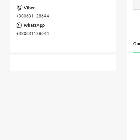
+380631128644
+380631128644
Оп