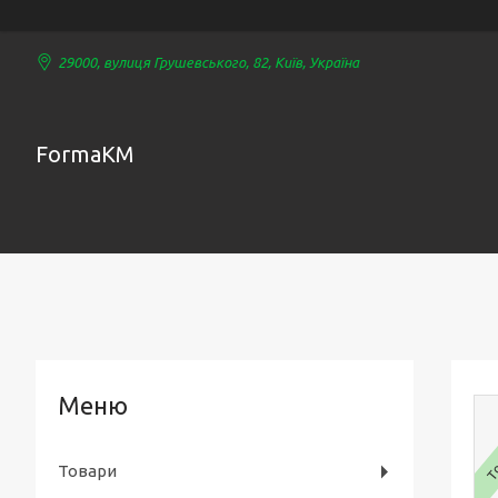
29000, вулиця Грушевського, 82, Київ, Україна
FormaKM
То
Товари