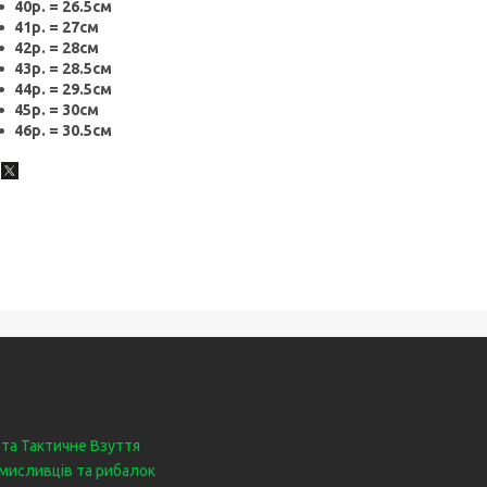
40р. = 26.5см
41р. = 27см
42р. = 28см
43р. = 28.5см
44р. = 29.5см
45р. = 30см
46р. = 30.5см
 та Тактичне Взуття
мисливців та рибалок