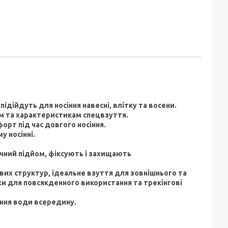
підійдуть для носіння навесні, влітку та восени.
ам та характеристикам спецвзуття.
орт під час довгого носіння.
 носінні.
ічний підйом, фіксують і захищають
ових структур, ідеальне взуття для зовнішнього та
ки для повсякденного використання та трекінгові
ння води всередину.