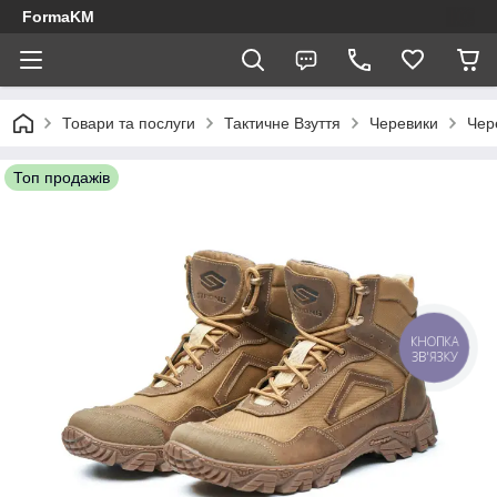
FormaKM
Товари та послуги
Тактичне Взуття
Черевики
Чер
Топ продажів
КНОПКА
ЗВ'ЯЗКУ