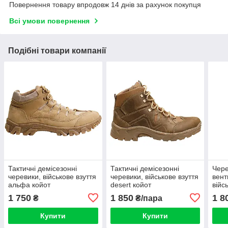
Повернення товару впродовж 14 днів за рахунок покупця
Всі умови повернення
Подібні товари компанії
Тактичні демісезонні
Тактичні демісезонні
Чере
черевики, військове взуття
черевики, військове взуття
вент
альфа койот
desert койот
війс
202
1 750
1 850
1 8
₴
₴/пара
Купити
Купити