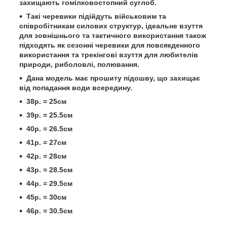
захищають гомілковостопний суглоб.
Такі черевики підійдуть військовим та
співробітникам силових структур, ідеальне взуття
для зовнішнього та тактичного використання також
підходять як сезонні черевики для повсякденного
використання та трекінгові взуття для любителів
природи, риболовлі, полювання.
Дана модель має прошиту підошву, що захищає
від попадання води всередину.
38р. = 25см
39р. = 25.5см
40р. = 26.5см
41р. = 27см
42р. = 28см
43р. = 28.5см
44р. = 29.5см
45р. = 30см
46р. = 30.5см