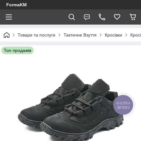
FormaKM
Товари та послуги
Тактичне Взуття
Кросівки
Крос
Топ продажів
КНОПКА
ЗВ'ЯЗКУ