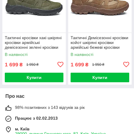
Тактичні кросівки хакі шкіряні
Тактичні Демісезонні кросівки
кросівки армійські
койот шкіряні кросівки
демісезонні зелені кросівки
армійські бежеві кросівки
військові легкі
військові на осінь
В наявності
В наявності
1 699
1 699
₴
₴
1 950 ₴
1 950 ₴
Купити
Купити
Про нас
98% позитивних з 143 відгуків за рік
Працює з 02.02.2013
м. Київ
29000, вулиця Грушевського, 82, Київ, Україна