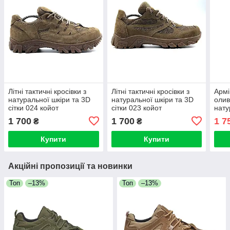
Літні тактичні кросівки з
Літні тактичні кросівки з
Армі
натуральної шкіри та 3D
натуральної шкіри та 3D
олив
сітки 024 койот
сітки 023 койот
нату
1 700
1 700
1 7
₴
₴
Купити
Купити
Акційні пропозиції та новинки
Топ
–13%
Топ
–13%