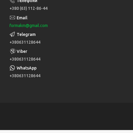
+380 (63) 112-86-44
formakm@gmail.com
+380631128644
+380631128644
+380631128644