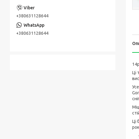
+380631128644
+380631128644
Оп
14p
Ці 
вис
Усе
Gor
сні
Міц
сті
Ці 
рок