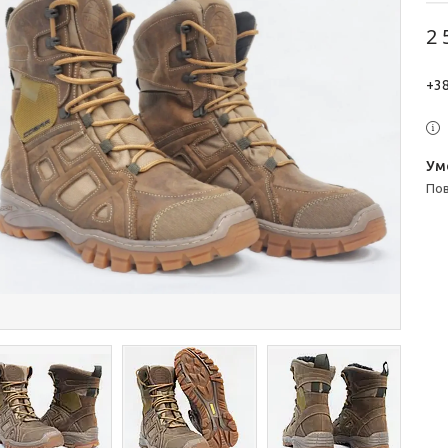
2 
+38
п