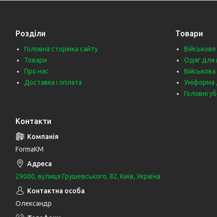
Розділи
Товари
Головна сторінка сайту
Військове
Товари
Одяг для 
Про нас
Військова
Доставка і оплата
Уніформа 
Головні у
Контакти
FormaKM
29000, вулиця Грушевського, 82, Київ, Україна
Олександр