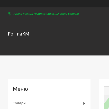
29000, вулиця Грушевського, 82, Київ, Україна
FormaKM
Товари