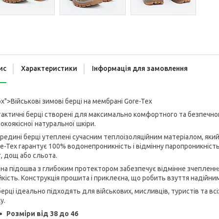
ис
Характеристики
Інформація для замовлення
x">Військові зимові берці на мембрані Gore-Tex
тактичні берці створені для максимально комфортного та безпечног
окоякісної натуральної шкіри.
редині берці утеплені сучасним теплоізоляційним матеріалом, який 
e-Tex гарантує 100% водонепроникність і відмінну паропроникність
г, дощ або сльота.
на підошва з глибоким протектором забезпечує відмінне зчеплення з
йкість. Конструкція прошита і приклеєна, що робить взуття надійн
берці ідеально підходять для військових, мисливців, туристів та всі
у.
Розміри від 38 до 46