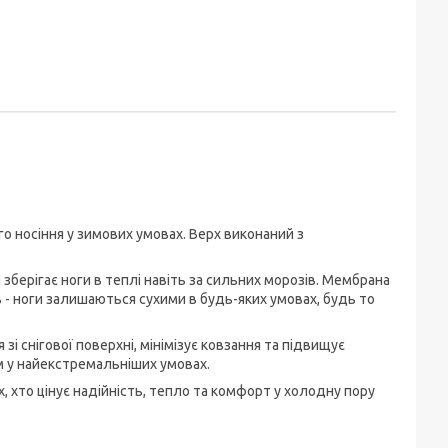
о носіння у зимових умовах. Верх виконаний з
зберігає ноги в теплі навіть за сильних морозів. Мембрана
 - ноги залишаються сухими в будь-яких умовах, будь то
і снігової поверхні, мінімізує ковзання та підвищує
им у найекстремальніших умовах.
х, хто цінує надійність, тепло та комфорт у холодну пору