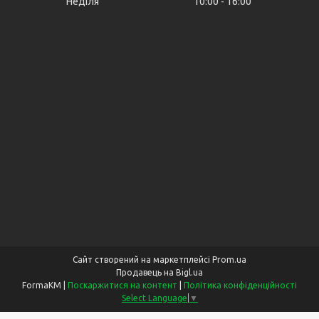
Неділя
10:00
16:00
Сайт створений на маркетплейсі
Prom.ua
Продавець на Bigl.ua
FormaKM |
Поскаржитися на контент
|
Політика конфіденційності
Select Language
▼