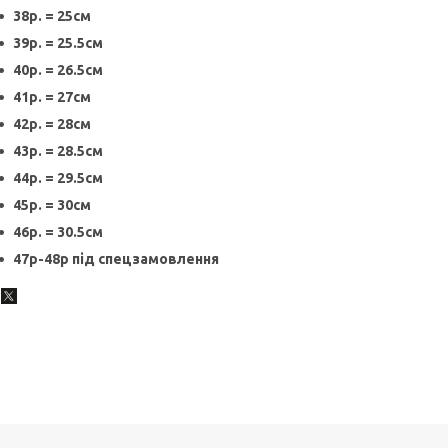
38р. = 25см
39р. = 25.5см
40р. = 26.5см
41р. = 27см
42р. = 28см
43р. = 28.5см
44р. = 29.5см
45р. = 30см
46р. = 30.5см
47р-48р під спецзамовлення