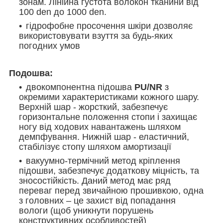
зонам. Лінійна густота волокон тканини від
100 den до 1000 den.
гідрофобне просочення шкіри дозволяє
використовувати взуття за будь-яких
погодних умов
Подошва:
двокомпонентна підошва
PU/NR
з
окремими характеристиками кожного шару.
Верхній шар - жорсткий, забезпечує
горизонтальне положення стопи і захищає
ногу від ходових навантажень шляхом
демпфування. Нижній шар - еластичний,
стабілізує стопу шляхом амортизації
вакуумно-термічний метод кріплення
підошви, забезпечує додаткову міцність, та
зносостійкість. Даний метод має ряд
переваг перед звичайною прошивкою, одна
з головних – це захист від попадання
вологи (щоб уникнути порушень
конструктивних особливостей)