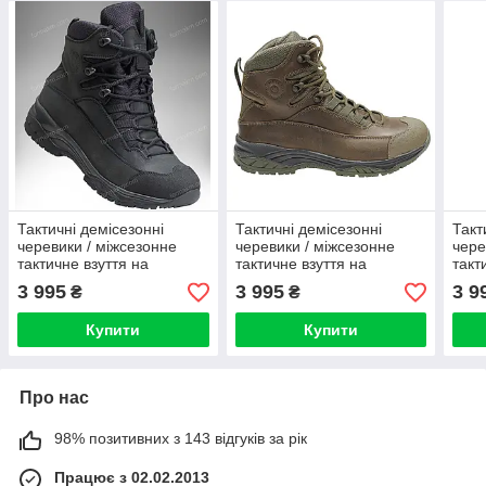
Тактичні демісезонні
Тактичні демісезонні
Такт
черевики / міжсезонне
черевики / міжсезонне
чере
тактичне взуття на
тактичне взуття на
такт
мембрані GROM (black)
мембрані GROM (olive)
мемб
3 995
3 995
3 9
₴
₴
Купити
Купити
Про нас
98% позитивних з 143 відгуків за рік
Працює з 02.02.2013