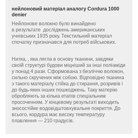
нейлоновий матеріал аналогу Cordura 1000
denier
Нейлонове волокно було винайдено
в результате досліджень американських
учнівських 1935 року. Текстильний матеріал
спочатку призначався для потреб військових.
Нитка, , яка лягла в основу тканини, завдяки
своїй структурі будови міцніший за інші поліаміди
у понад 4 рази. Сформована з безліччю волокон,
сильно скручених між собою. Відповідно тканина
з такого матеріалу стійка до стирання, розривів і
до будь-яких інших пошкоджень. Таку матерію
обробляють за кілька етапів спеціальним
просоченням. У кінцевому результаті виходить
зносостійке водовідштовхувальне покриття. До
всього, кордура має високу температуру
плавлення — 210 градусів.