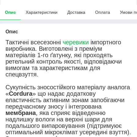
Опис
Характеристики
Доставка
Оплата
Умови п
Опис
Тактичні всесезонні
черевики
імпортного
виробника. Виготовлені з преміум
матеріалів 1-го ґатунку, які проходять
ретельний контроль якості, відповідаючи
вимогам та характеристикам для
спецвзуття.
Сукупність зносостійкого матеріалу аналога
«
Cordura
» що надає додаткову
еластичність активним зонам запобігаючи
передчасному зносу і інтегрована
мембрана
, яка сприяє відведенню
надлишку вологи на верхні шари для
подальшого випаровування (підтримуює
оптимальний мікроклімат усередині взуття).