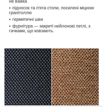
не важка
підносок та п'ята стопи, посилені міцною
гранітоллю
герметичні шви
фурнітура — закриті нейлонові петлі, з
гачками, що ковзають.