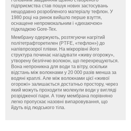
підприємства став пошук нових застосувань
нещодавно розробленого матеріалу тефлон. У
1980 році на ринок вийшло перше взуття,
оснащене непромокальним і «дихаючою»
підкладкою Gore-Tex.
Мембрану одержують, розтягуючи нагрітий
політетрафторетилен (PTFE, «тефлон») до
напівпрозорої плівки. На мікрорівні його
структура починає нагадувати «живу огорожу»,
утворену безліччю волокон, що перехрещуються.
Вона непроникна для води та вітру, оскільки
відстань між волокнами у 20 000 разів менша за
водяні краплі. Але між волокнами цієї «живої
огорожі» залишається достатньо простору, через
який можуть проходити молекули води у вигляді
розрідженої пари. А тому мембрана порівняно
легко пропускає назовні випаровування, що
йдуть від людського тіла.