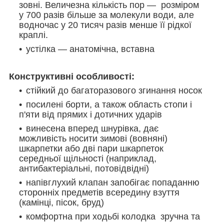
зовні. Величезна кількість пор — розміром
у 700 разів більше за молекули води, але
водночас у 20 тисяч разів менше її рідкої
краплі.
устілка — анатомічна, вставна
Конструктивні особливості:
стійкий до багаторазового згинання носок
посилені борти, а також область стопи і
п'яти від прямих і дотичних ударів
винесена вперед шнурівка, дає
можливість носити зимові (вовняні)
шкарпетки або дві пари шкарпеток
середньої щільності (наприклад,
антибактеріальні, потовідвідні)
напівглухий клапан запобігає попаданню
сторонніх предметів всередину взуття
(камінці, пісок, бруд)
комфортна при ходьбі колодка зручна та