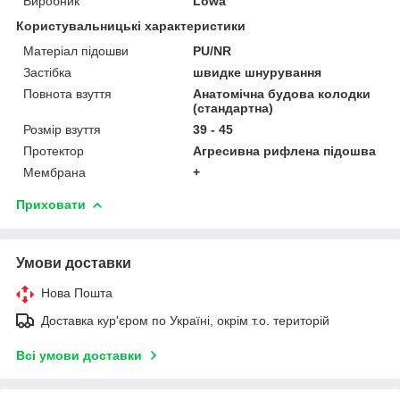
Виробник
Lowa
Користувальницькі характеристики
Матеріал підошви
PU/NR
Застібка
швидке шнурування
Повнота взуття
Анатомічна будова колодки
(стандартна)
Розмір взуття
39 - 45
Протектор
Агресивна рифлена підошва
Мембрана
+
Приховати
Умови доставки
Нова Пошта
Доставка кур'єром по Україні, окрім т.о. територій
Всі умови доставки