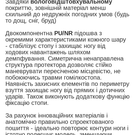
Завдяки
вологовідштовхувальному
покриттю, зовнішній матеріал менш
схильний до недружніх погодних умов (будь
то дощ, сніг, бруд)
Двокомпонентна
PU/NR
підошва з
окремими характеристиками кожного шару
- стабілізує стопу і захищає ногу від
ходових навантажень шляхом
демпфування. Симетрична ненаправлена
структура протектора дозволяє стійко
маневрувати пересіченою місцевістю, не
побоюючись травми гомілкостопа.
Наявність захисних елементів по периметру
взуття захищає ногу від прямих і дотичних
ударів. Також виконують додаткову функцію
фіксацію стопи.
За рахунок інноваційних матеріалів і
анатомічно правильно спроектованого
пошиття - ідеально повторює контури ноги і
істотно полегшує модель, зменшуючи