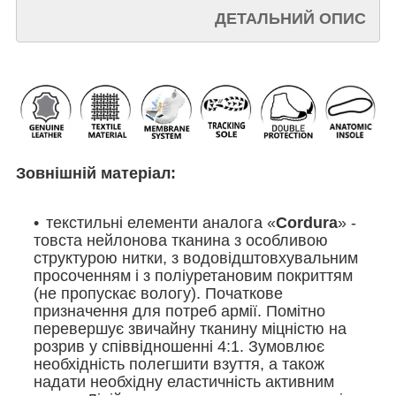
Д
ЕТАЛЬНИЙ ОПИС
Зовнішній матеріал:
текстильні елементи аналога
«
Cordura
»
-
товста нейлонова тканина з особливою
структурою нитки, з водовідштовхувальним
просоченням і з поліуретановим покриттям
(не пропускає вологу). Початкове
призначення для потреб армії. Помітно
перевершує звичайну тканину міцністю на
розрив у співвідношенні 4:1. Зумовлює
необхідність полегшити взуття, а також
надати необхідну еластичність активним