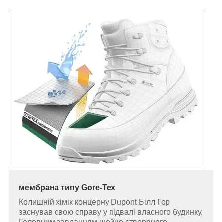
мембрана типу Gore-Tex
Колишній хімік концерну Dupont Білл Гор
заснував свою справу у підвалі власного будинку.
Головним завданням щойно створеного