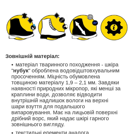
Зовнішній матеріал:
матеріал тваринного походження - шкіра
"
нубук
" оброблена водовідштовхувальним
просоченням. Міцність обумовлена
товщиною матеріалу 1,9 – 2,1 мм. Завдяки
наявності природних мікропор, які менші за
краплини води, дозволяє відводити
внутрішній надлишок вологи на верхні
шари взуття для подальшого
випаровування. Має на лицьовій поверхні
дрібний ворс, який надає шкірі гарного
зовнішнього вигляду.
текстильні елементи аналога