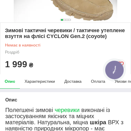
Зимові тактичні черевики / тактичне утеплене
взуття на флісі CYCLON Gen.2 (coyote)
Немає в наявності
Роздріб
1 999
₴
Опис
Характеристики
Доставка
Оплата
Умови п
Опис
Полегшені зимові
черевики
виконані із
застосуванням якісних та міцних
матеріалів. Натуральна, міцна
шкіра
ВРХ з
наявністю природних мікропор - має