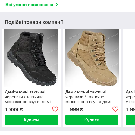
Всі умови повернення
Подібні товари компанії
Демісезонні тактичні
Демісезонні тактичні
Демі
черевики / тактичне
черевики / тактичне
чере
міжсезонне взуття демі
міжсезонне взуття демі
міжс
CYCLON Gen.2 (black)
CYCLON Gen.2 (coyote)
CYCL
1 999
1 999
1 9
₴
₴
Купити
Купити