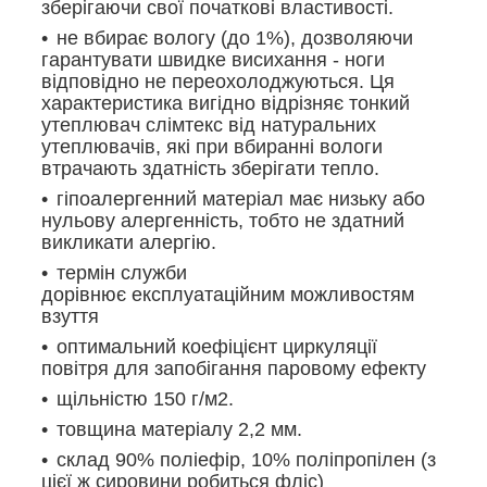
зберігаючи свої початкові властивості.
не вбирає вологу (до 1%), дозволяючи
гарантувати швидке висихання - ноги
відповідно не переохолоджуються. Ця
характеристика вигідно відрізняє тонкий
утеплювач слімтекс від натуральних
утеплювачів, які при вбиранні вологи
втрачають здатність зберігати тепло.
гіпоалергенний матеріал має низьку або
нульову алергенність, тобто не здатний
викликати алергію.
термін служби
дорівнює експлуатаційним можливостям
взуття
оптимальний коефіцієнт циркуляції
повітря для запобігання паровому ефекту
щільністю 150 г/м2.
товщина матеріалу 2,2 мм.
склад 90% поліефір, 10% поліпропілен (з
цієї ж сировини робиться фліс)