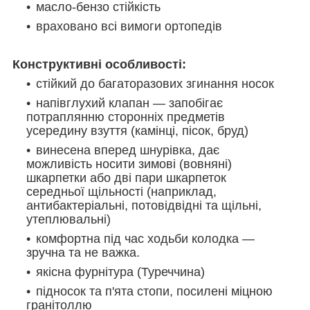
масло-бензо стійкість
враховано всі вимоги ортопедів
Конструктивні особливості:
стійкий до багаторазових згинання носок
напівглухий клапан — запобігає
потраплянню сторонніх предметів
усередину взуття (камінці, пісок, бруд)
винесена вперед шнурівка, дає
можливість носити зимові (вовняні)
шкарпетки або дві пари шкарпеток
середньої щільності (наприклад,
антибактеріальні, потовідвідні та щільні,
утеплювальні)
комфортна під час ходьби колодка —
зручна та не важка.
якісна фурнітура (Туреччина)
підносок та п'ята стопи, посилені міцною
гранітоллю