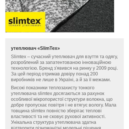
утеплювач «SlimTex»
Slimtex – сучасний утеплювач для взуття та одягу,
розроблений за запатентованою інноваційною
технологією. Бренд з'явився на ринку у 2009 році.
За цей період отримав довіру понад 200
виробників не лише в Україні, а й за її межами.
Високі показники теплозахисту тонкого
утеплювача slimtex досягаються за рахунок
особливої мікропористої структури волокна, що
добре пропускає повітря і не втягує вологу. Мала
товщина slimtex повністю зберігає теплові
властивості та не сковує рухової активності.
Унікальна структура утеплювача здатна
відтворити різноманітні модельні рішення.