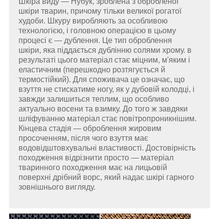
Шкіра виду — Нубук, зроблена з обробленої
шкіри тварин, причому тільки великої рогатої
худоби. Шкуру виробляють за особливою
технологією, і головною операцією в цьому
процесі є — дублення. Це тип оброблення
шкіри, яка піддається дублінню солями хрому. в
результаті цього матеріал стає міцним, м'яким і
еластичним (перешкодно розтягується й
термостійкий). Для споживача це означає, що
взуття не стискатиме ногу, як у дубовій колодці, і
завжди залишиться теплим, що особливо
актуально восени та взимку. До того ж завдяки
шліфуванню матеріал стає повітропроникнішим.
Кінцева стадія — оброблення жировим
просоченням, після чого взуття має
водовідштовхувальні властивості. Достовірність
походження відрізнити просто — матеріал
тваринного походження має на лицьовій
поверхні дрібний ворс, який надає шкірі гарного
зовнішнього вигляду.