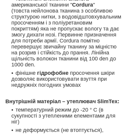
американської тканини "
Cordura
"
(товста нейлонова тканина з особливою
структурою нитки, з водовідштовхувальним
просоченням і з поліуретановим
покриттям) яка не пропускає вологу та дає
змогу дихати нозі. Первинне призначення
для потреби армії.
Cordura
помітно
перевершує звичайну тканину за міцністю
на розрив і стійкість до прання. Лінійна
щільність волокон тканини від 100 den до
1000 den.
фінішне
гідрофобне
просочення шкіри
дозволяє використовувати взуття при
недружніх погодних умовах
Внутрішній матеріал – утеплювач SlimTex:
температурний режим до -20 ° С (в
сукупності з утепленими елементами для
ніг)
не деформується (не втоптується),