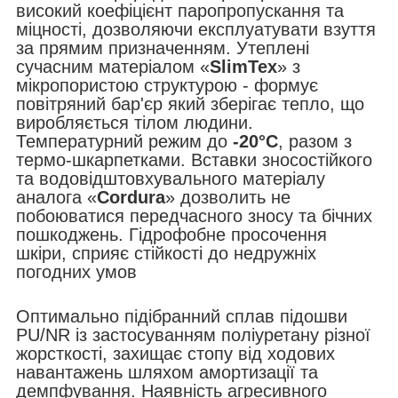
високий коефіцієнт паропропускання та
міцності, дозволяючи експлуатувати взуття
за прямим призначенням. Утеплені
сучасним матеріалом «
SlimTex
» з
мікропористою структурою - формує
повітряний бар'єр який зберігає тепло, що
виробляється тілом людини.
Температурний режим до
-20°С
, разом з
термо-шкарпетками. Вставки зносостійкого
та водовідштовхувального матеріалу
аналога «
Cordura
» дозволить не
побоюватися передчасного зносу та бічних
пошкоджень. Гідрофобне просочення
шкіри, сприяє стійкості до недружніх
погодних умов
Оптимально підібранний сплав підошви
PU/NR із застосуванням поліуретану різної
жорсткості, захищає стопу від ходових
навантажень шляхом амортизації та
демпфування. Наявність агресивного