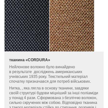
тканина
«
CORDURA
»
Нейлонове волокно було винайдено
в результате досліджень американських
учнівських 1935 року. Текстильний матеріал
спочатку призначався для потреб військових.
Нитка, , яка лягла в основу тканини, завдяки
своїй структурі будови міцніший за інші поліаміди
у понад 4 рази. Сформована з безліччю волокон,
сильно скручених між собою. Відповідно тканина
з такого матеріалу стійка до стирання, розривів і