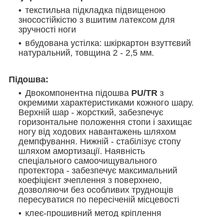
текстильна підкладка підвищеною
зносостійкістю з вшитим латексом для
зручності ноги
вбудована устілка: шкіркартон взуттєвий
натуральний, товщина 2 - 2,5 мм.
Підошва:
Двокомпонентна підошва
PU/TR
з
окремими характеристиками кожного шару.
Верхній шар - жорсткий, забезпечує
горизонтальне положення стопи і захищає
ногу від ходових навантажень шляхом
демпфування. Нижній - стабілізує стопу
шляхом амортизації. Наявність
спеціального самоочищувального
протектора - забезпечує максимальний
коефіцієнт зчеплення з поверхнею,
дозволяючи без особливих труднощів
пересуватися по пересіченій місцевості
клеє-прошивний метод кріплення