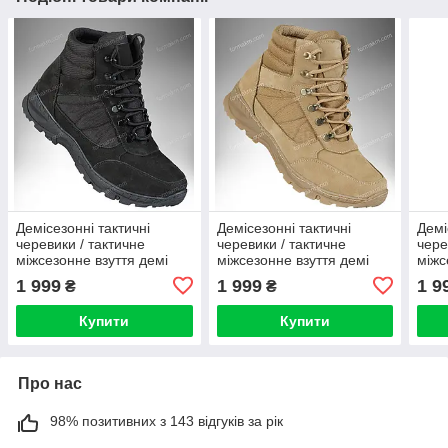
Демісезонні тактичні
Демісезонні тактичні
Демі
черевики / тактичне
черевики / тактичне
чере
міжсезонне взуття демі
міжсезонне взуття демі
міжс
CYCLON Gen.2 (black)
CYCLON Gen.2 (coyote)
CYCL
1 999
1 999
1 9
₴
₴
Купити
Купити
Про нас
98% позитивних з 143 відгуків за рік