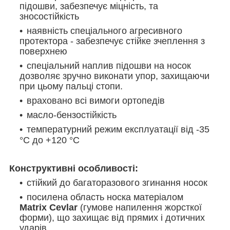
підошви, забезпечує міцність, та
зносостійкість
наявність спеціального агресивного
протектора - забезпечує стійке зчеплення з
поверхнею
спеціальний наплив підошви на носок
дозволяє зручно виконати упор, захищаючи
при цьому пальці стопи.
враховано всі вимоги ортопедів
масло-бензостійкість
температурний режим експлуатації від -35
°C до +120 °C
Конструктивні особливості:
стійкий до багаторазового згинання носок
посилена область носка матеріалом
Matrix Cevlar
(гумове напилення жорсткої
форми), що захищає від прямих і дотичних
ударів