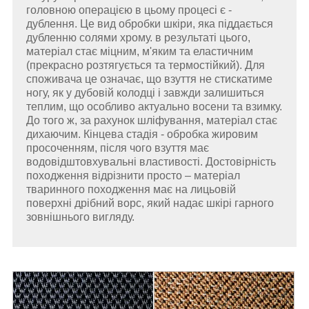
головною операцією в цьому процесі є -
дублення. Це вид обробки шкіри, яка піддається
дубленню солями хрому. в результаті цього,
матеріал стає міцним, м'яким та еластичним
(прекрасно розтягується та термостійкий). Для
споживача це означає, що взуття не стискатиме
ногу, як у дубовій колодці і завжди залишиться
теплим, що особливо актуально восени та взимку.
До того ж, за рахунок шліфування, матеріал стає
дихаючим. Кінцева стадія - обробка жировим
просоченням, після чого взуття має
водовідштовхувальні властивості. Достовірність
походження відрізнити просто – матеріал
тваринного походження має на лицьовій
поверхні дрібний ворс, який надає шкірі гарного
зовнішнього вигляду.