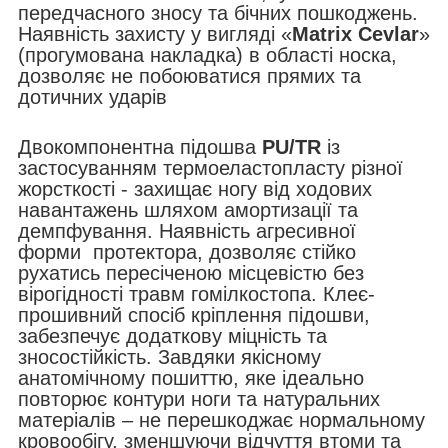
передчасного зносу та бічних пошкоджень.
Наявність захисту у вигляді «
Matrix Cevlar
»
(прогумована накладка) в області носка,
дозволяє не побоюватися прямих та
дотичних ударів
Двокомпонентна підошва
PU/TR
із
застосуванням термоеластопласту різної
жорсткості - захищає ногу від ходових
навантажень шляхом амортизації та
демпфування. Наявність агресивної
форми протектора, дозволяє стійко
рухатись пересіченою місцевістю без
вірогідності травм гомілкостопа. Клеє-
прошивний спосіб кріплення підошви,
забезпечує додаткову міцність та
зносостійкість. Завдяки якісному
анатомічному пошиттю, яке ідеально
повторює контури ноги та натуральних
матеріалів – не перешкоджає нормальному
кровообігу, зменшуючи відчуття втоми та