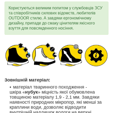
Користуються великим попитом у службовців ЗСУ
та співробітників силових відомств, любителів
OUTDOOR стилю. А завдяки ергономічному
дизайну, припаде до смаку цінителям якісного
взуття для повсякденного носіння.
Зовнішній матеріал:
матеріал тваринного походження -
шкіра «
нубук
» міцність якої обумовлена
товщиною матеріалу 1,9 - 2,1 мм. Завдяки
наявності природних мікропор, які менші за
краплини води, дозволяє відводити
внутрішній надлишок вологи на верхні