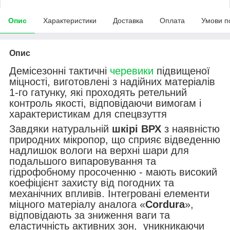
Опис
Характеристики
Доставка
Оплата
Умови п
Опис
Демісезонні тактичні
черевики
підвищеної
міцності, виготовлені з надійних матеріалів
1-го гатунку, які проходять ретельний
контроль якості, відповідаючи вимогам і
характеристикам для спецвзуття
Завдяки натуральній
шкірі ВРХ
з наявністю
природних мікропор, що сприяє відведенню
надлишок вологи на верхні шари для
подальшого випаровування та
гідрофобному просоченню - мають високий
коефіцієнт захисту від погодних та
механічних впливів. Інтегровані елементи
міцного матеріалу аналога «
Cordura
»,
відповідають за зниження ваги та
еластичність активних зон, уникникаючи