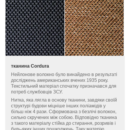
тканина Cordura
Нейлонове волокно було винайдено в результаті
досліджень американських вчених 1935 року.
Текстильний матеріал спочатку призначався для
потреб службовців ЗСУ.
Нитка, яка лягла в основу тканини, завдяки своїй
структурі будови міцніше інших поліамідів у
більш ніж 4 рази. Сформована з безлічі волокон,
сильно скручених між собою. Відповідно тканина
з такого матеріалу стійка до стирання, розривів і
будь-яких інших пошкоджень. Таку матерію