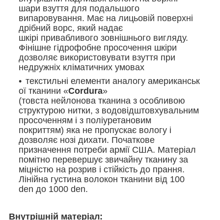
шари взуття для подальшого
випаровування. Має на лицьовій поверхні
дрібний ворс, який надає
шкірі привабливого зовнішнього вигляду.
Фінішне гідрофобне просочення шкіри
дозволяє використовувати взуття при
недружніх кліматичних умовах
текстильні елементи аналогу американськ
ої тканини «
Cordura
»
(товста нейлонова тканина з особливою
структурою нитки, з водовідштовхувальним
просоченням і з поліуретановим
покриттям) яка не пропускає вологу і
дозволяє нозі дихати. Початкове
призначення потреби армії США. Матеріал
помітно перевершує звичайну тканину за
міцністю на розрив і стійкість до прання.
Лінійна густина волокон тканини від 100
den до 1000 den.
Внутрішній матеріал: