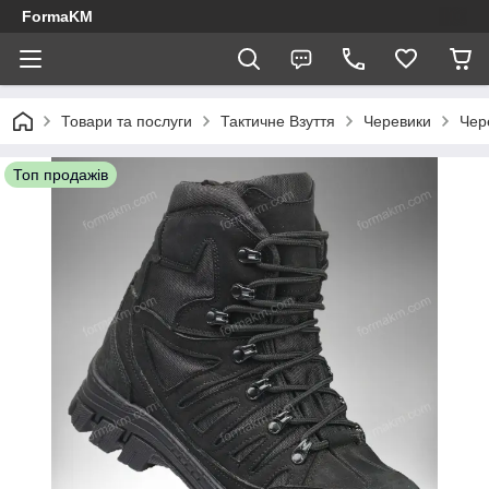
FormaKM
Товари та послуги
Тактичне Взуття
Черевики
Чер
Топ продажів