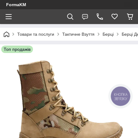
FormaKM
Товари та послуги
Тактичне Взуття
Берці
Берці Д
Топ продажів
КНОПКА
ЗВ'ЯЗКУ