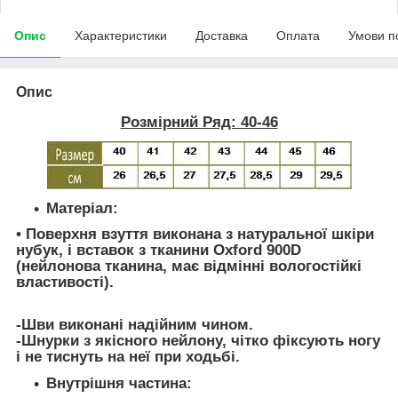
Опис
Характеристики
Доставка
Оплата
Умови п
Опис
Розмірний Ряд: 40-46
Матеріал:
• Поверхня взуття виконана з натуральної шкіри
нубук, і вставок з тканини Oxford 900D
(нейлонова тканина, має відмінні вологостійкі
властивості).
-Шви виконані надійним чином.
-Шнурки з якісного нейлону, чітко фіксують ногу
і не тиснуть на неї при ходьбі.
Внутрішня частина: