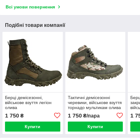
Всі умови повернення
Подібні товари компанії
Берці демісезонні,
Тактичні демісезонні
Берц
військове взуття легіон
черевики, військове взуття
закр
олива
торнадо мультикам олива
війс
муль
1 750
1 750
1 7
₴
₴/пара
Купити
Купити