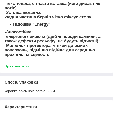
-текстильна, сітчаста вставка (нога дихає і не
потіє)
-Устілка вкладна.
-задня частина берців чітко фіксує стопу
Підошва "Energy"
-Зносостійка;
-енергопоглинаюча (дрібні породи каміння, а
також дефекти рельєфу, не будуть відчутні);
-Малюнок протектора, чіпкий до різних
поверхонь, відмінно підійде для середньо
прохідної місцевості.
Приховати
Спосіб упаковки
коробка об'ємною вагою 2-3 кг.
Характеристики