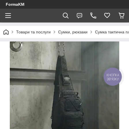
FormaKM
Товари та послуги
Сумки, рюкзаки
Сумка тактична п
КНОПКА
ЗВ'ЯЗКУ