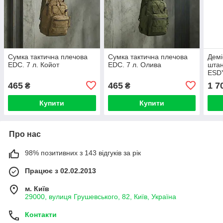
Сумка тактична плечова
Сумка тактична плечова
Демі
EDC. 7 л. Койот
EDC. 7 л. Олива
штан
ESDY
465
465
1 7
₴
₴
Купити
Купити
Про нас
98% позитивних з 143 відгуків за рік
Працює з 02.02.2013
м. Київ
29000, вулиця Грушевського, 82, Київ, Україна
Контакти