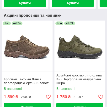
Купити
Купити
Акційні пропозиції та новинки
Топ
–20%
Топ
–17%
Армійські кросівки літо олива
Кросівки Тактичні Літні з
K-3 Перфорація натуральна
перфорацією Арт-303 Койот
шкіра
В наявності
В наявності
1 599
1 750
₴
₴
2 000 ₴
2 100 ₴