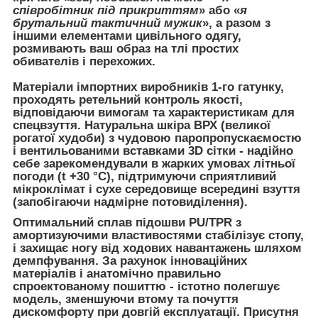
співробітник під прикриттям
» або «
я
брутальний тактичний мужик
», а разом з
іншими елементами цивільного одягу,
розмивають ваш образ на тлі простих
обивателів і перехожих.
Матеріали імпортних виробників 1-го гатунку,
проходять ретельний контроль якості,
відповідаючи вимогам та характеристикам для
спецвзуття. Натуральна шкіра ВРХ (великої
рогатої худоби) з чудовою паропропускаємостю
і вентильованими вставками 3D сітки - надійно
себе зарекомендували в жарких умовах літньої
погоди (t +30 °С), підтримуючи сприятливий
мікроклімат і сухе середовище всередині взуття
(запобігаючи надмірне потовиділення).
Оптимальний сплав підошви PU/TPR з
амортизуючими властивостями стабілізує стопу,
і захищає ногу від ходових навантажень шляхом
демпфування. За рахунок інноваційних
матеріалів і анатомічно правильно
спроектованому пошиттю - істотно полегшує
модель, зменшуючи втому та почуття
дискомфорту при довгій експлуатації. Присутня