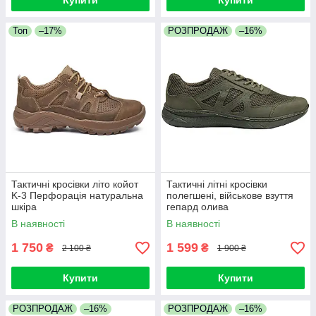
Купити
Купити
Топ
–17%
РОЗПРОДАЖ
–16%
Тактичні кросівки літо койот
Тактичні літні кросівки
K-3 Перфорація натуральна
полегшені, військове взуття
шкіра
гепард олива
В наявності
В наявності
1 750
1 599
₴
₴
2 100 ₴
1 900 ₴
Купити
Купити
РОЗПРОДАЖ
–16%
РОЗПРОДАЖ
–16%