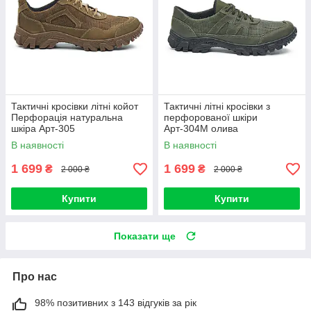
Тактичні кросівки літні койот
Тактичні літні кросівки з
Перфорація натуральна
перфорованої шкіри
шкіра Арт-305
Арт-304М олива
В наявності
В наявності
1 699
1 699
₴
₴
2 000 ₴
2 000 ₴
Купити
Купити
Показати ще
Про нас
98% позитивних з 143 відгуків за рік