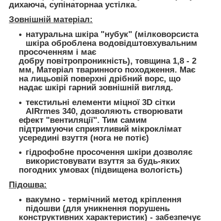
дихаюча, супінаторнаа устілка.
Зовнішній матеріал:
натуральна шкіра "нубук" (мілковорсиста
шкіра оброблена водовідштовхувальним
просоченням і має
добру повітропроникність), товщина 1,8 - 2
мм, Матеріал тваринного походження. Має
на лицьовій поверхні дрібний ворс, що
надає шкірі гарний зовнішній вигляд.
текстильні елементи міцної 3D сітки
AIRrmes 340, дозволяють створювати
ефект "вентиляції". Тим самим
підтримуючи сприятливий мікроклімат
усередині взуття (нога не потіє)
гідрофобне просочення шкіри дозволяє
використовувати взуття за будь-яких
погодних умовах (підвищена вологість)
Підошва:
вакумно - термічний метод кріплення
підошви (для уникнення порушень
конструктивних характеристик) - забезпечує