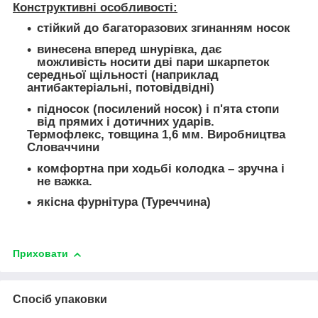
Конструктивні особливості:
стійкий до багаторазових згинанням носок
винесена вперед шнурівка, дає
можливість носити дві пари шкарпеток
середньої щільності (наприклад
антибактеріальні, потовідвідні)
підносок (посилений носок) і п'ята стопи
від прямих і дотичних ударів.
Термофлекс, товщина 1,6 мм. Виробництва
Словаччини
комфортна при ходьбі колодка – зручна і
не важка.
якісна фурнітура (Туреччина)
Приховати
Спосіб упаковки