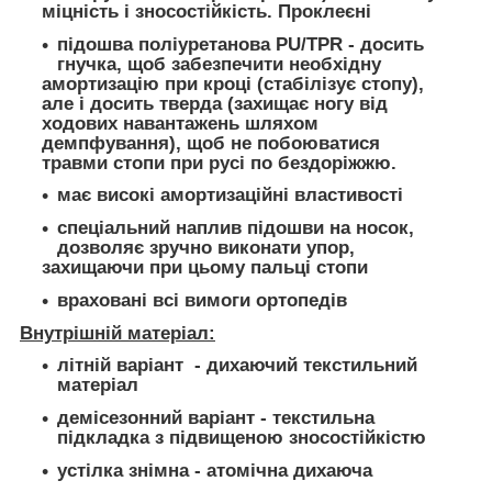
міцність і зносостійкість. Проклеєні
підошва поліуретанова PU/TPR - досить
гнучка, щоб забезпечити необхідну
амортизацію при кроці (стабілізує стопу),
але і досить тверда (захищає ногу від
ходових навантажень шляхом
демпфування), щоб не побоюватися
травми стопи при русі по бездоріжжю.
має високі амортизаційні властивості
спеціальний наплив підошви на носок,
дозволяє зручно виконати упор,
захищаючи при цьому пальці стопи
враховані всі вимоги ортопедів
Внутрішній матеріал:
літній варіант - дихаючий текстильний
матеріал
демісезонний варіант - текстильна
підкладка з підвищеною зносостійкістю
устілка знімна - атомічна дихаюча