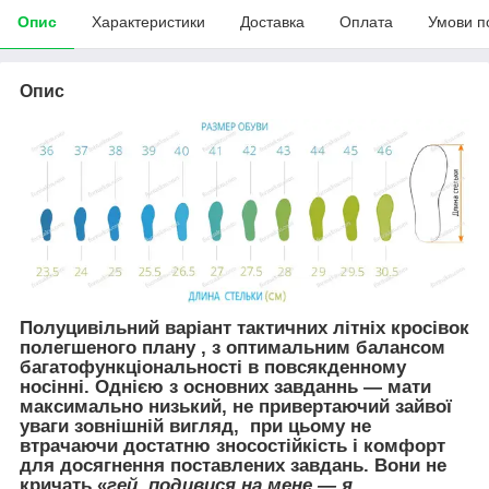
Опис
Характеристики
Доставка
Оплата
Умови п
Опис
Полуцивільний варіант
тактичних літніх кросівок
полегшеного плану , з оптимальним балансом
багатофункціональності в повсякденному
носінні. Однією з основних завданнь — мати
максимально низький, не привертаючий зайвої
уваги зовнішній вигляд, при цьому не
втрачаючи достатню зносостійкість і комфорт
для досягнення поставлених завдань. Вони не
кричать «
гей, подивися на мене — я