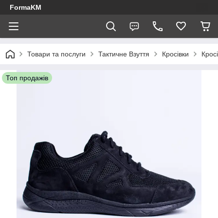
FormaKM
Товари та послуги
Тактичне Взуття
Кросівки
Кросі
Топ продажів