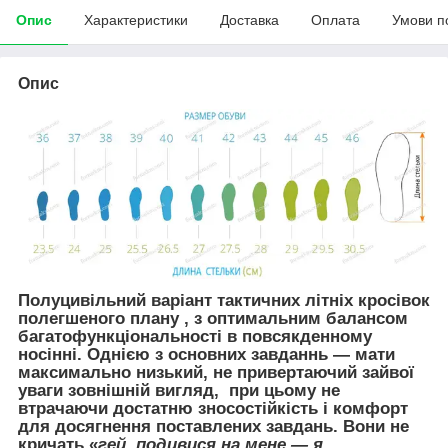
Опис
Характеристики
Доставка
Оплата
Умови п
Опис
Полуцивільний варіант
тактичних літніх кросівок
полегшеного плану , з оптимальним балансом
багатофункціональності в повсякденному
носінні. Однією з основних завданнь — мати
максимально низький, не привертаючий зайвої
уваги зовнішній вигляд, при цьому не
втрачаючи достатню зносостійкість і комфорт
для досягнення поставлених завдань. Вони не
кричать «
гей, подивися на мене — я