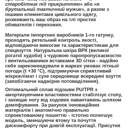
співробітник під прикриттям
» або «
я
брутальний тактичний мужик
», а разом з
іншими елементами цивільного одягу,
розмивають ваш образ на тлі простих
обивателів і перехожих.
Матеріали імпортних виробників 1-го гатунку,
проходять ретельний контроль якості,
відповідаючи вимогам та характеристикам для
спецвзуття. Натуральна шкіра ВРХ (великої
рогатої худоби) з чудовою паропропускаємостю
і вентильованими вставками 3D сітки - надійно
себе зарекомендували в жарких умовах літньої
погоди (t +30 °С), підтримуючи сприятливий
мікроклімат і сухе середовище всередині взуття
(запобігаючи надмірне потовиділення).
Оптимальний сплав підошви PU/TPR з
амортизуючими властивостями стабілізує стопу,
і захищає ногу від ходових навантажень шляхом
демпфування. За рахунок інноваційних
матеріалів і анатомічно правильно
спроектованому пошиттю - істотно полегшує
модель, зменшуючи втому та почуття
дискомфорту при довгій експлуатації. Присутня