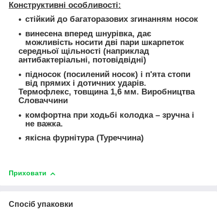
Конструктивні особливості:
стійкий до багаторазових згинанням носок
винесена вперед шнурівка, дає
можливість носити дві пари шкарпеток
середньої щільності (наприклад
антибактеріальні, потовідвідні)
підносок (посилений носок) і п'ята стопи
від прямих і дотичних ударів.
Термофлекс, товщина 1,6 мм. Виробництва
Словаччини
комфортна при ходьбі колодка – зручна і
не важка.
якісна фурнітура (Туреччина)
Приховати
Спосіб упаковки