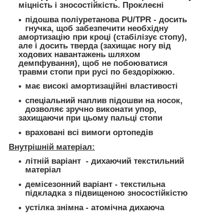
міцність і зносостійкість. Проклеєні
підошва поліуретанова PU/TPR - досить
гнучка, щоб забезпечити необхідну
амортизацію при кроці (стабілізує стопу),
але і досить тверда (захищає ногу від
ходових навантажень шляхом
демпфування), щоб не побоюватися
травми стопи при русі по бездоріжжю.
має високі амортизаційні властивості
спеціальний наплив підошви на носок,
дозволяє зручно виконати упор,
захищаючи при цьому пальці стопи
враховані всі вимоги ортопедів
Внутрішній матеріал:
літній варіант - дихаючий текстильний
матеріал
демісезонний варіант - текстильна
підкладка з підвищеною зносостійкістю
устілка знімна - атомічна дихаюча