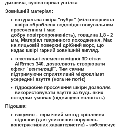
дихаюча, супінаторнаа устілка.
Зовнішній матеріал:
натуральна шкіра "нубук" (мілковорсиста
шкіра оброблена водовідштовхувальним
просоченням і має
добру повітропроникність), товщина 1,8 - 2
мм, Матеріал тваринного походження. Має
на лицьовій поверхні дрібний ворс, що
надає шкірі гарний зовнішній вигляд.
текстильні елементи міцної 3D сітки
AIRrmes 340, дозволяють створювати
ефект "вентиляції". Тим самим
підтримуючи сприятливий мікроклімат
усередині взуття (нога не потіє)
гідрофобне просочення шкіри дозволяє
використовувати взуття за будь-яких
погодних умовах (підвищена вологість)
Підошва:
вакумно - термічний метод кріплення
підошви (для уникнення порушень
конструктивних характеристик) - забезпечує