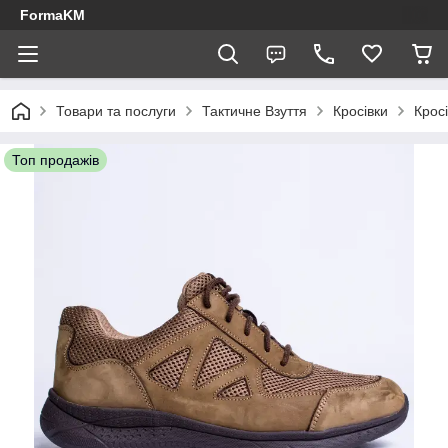
FormaKM
Товари та послуги
Тактичне Взуття
Кросівки
Кросі
Топ продажів