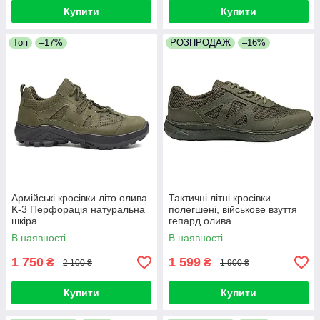
Купити
Купити
Топ
–17%
РОЗПРОДАЖ
–16%
Армійські кросівки літо олива
Тактичні літні кросівки
K-3 Перфорація натуральна
полегшені, військове взуття
шкіра
гепард олива
В наявності
В наявності
1 750
1 599
₴
₴
2 100 ₴
1 900 ₴
Купити
Купити