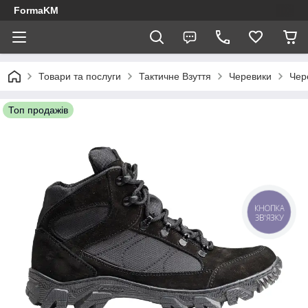
FormaKM
Товари та послуги
Тактичне Взуття
Черевики
Чер
Топ продажів
КНОПКА
ЗВ'ЯЗКУ