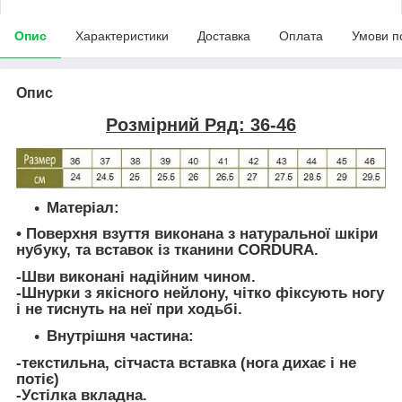
Опис
Характеристики
Доставка
Оплата
Умови п
Опис
Розмірний Ряд: 36-46
Матеріал:
• Поверхня взуття виконана з натуральної шкіри
нубуку, та вставок із тканини CORDURA.
-Шви виконані надійним чином.
-Шнурки з якісного нейлону, чітко фіксують ногу
і не тиснуть на неї при ходьбі.
Внутрішня частина:
-текстильна, сітчаста вставка (нога дихає і не
потіє)
-Устілка вкладна.