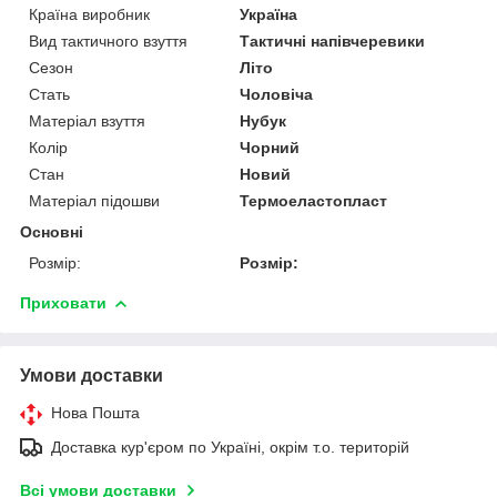
Країна виробник
Україна
Вид тактичного взуття
Тактичні напівчеревики
Сезон
Літо
Стать
Чоловіча
Матеріал взуття
Нубук
Колір
Чорний
Стан
Новий
Матеріал підошви
Термоеластопласт
Основні
Розмір:
Розмір:
Приховати
Умови доставки
Нова Пошта
Доставка кур'єром по Україні, окрім т.о. територій
Всі умови доставки