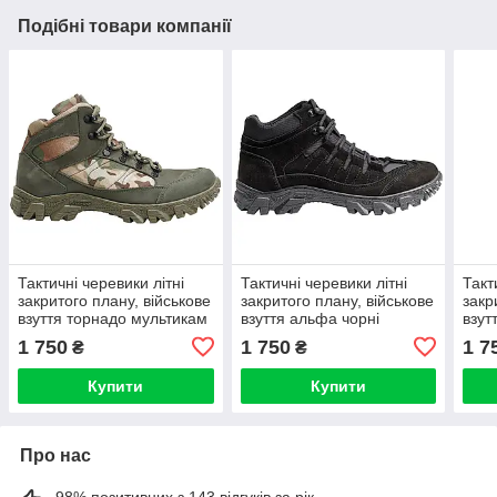
Подібні товари компанії
Тактичні черевики літні
Тактичні черевики літні
Такт
закритого плану, військове
закритого плану, військове
закр
взуття торнадо мультикам
взуття альфа чорні
взут
олива
1 750
1 750
1 7
₴
₴
Купити
Купити
Про нас
98% позитивних з 143 відгуків за рік