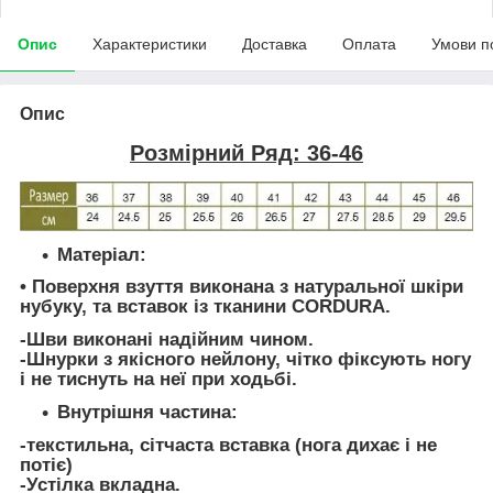
Опис
Характеристики
Доставка
Оплата
Умови п
Опис
Розмірний Ряд: 36-46
Матеріал:
• Поверхня взуття виконана з натуральної шкіри
нубуку, та вставок із тканини CORDURA.
-Шви виконані надійним чином.
-Шнурки з якісного нейлону, чітко фіксують ногу
і не тиснуть на неї при ходьбі.
Внутрішня частина:
-текстильна, сітчаста вставка (нога дихає і не
потіє)
-Устілка вкладна.