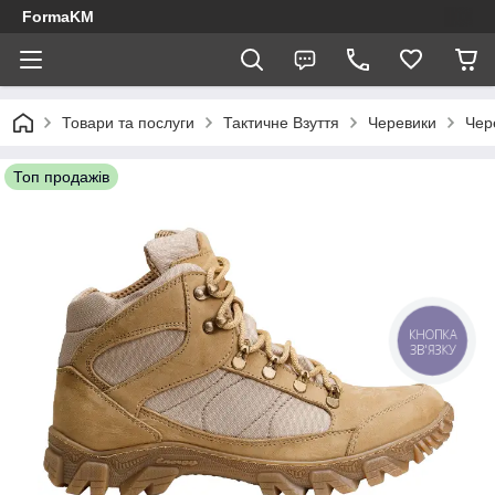
FormaKM
Товари та послуги
Тактичне Взуття
Черевики
Чер
Топ продажів
КНОПКА
ЗВ'ЯЗКУ