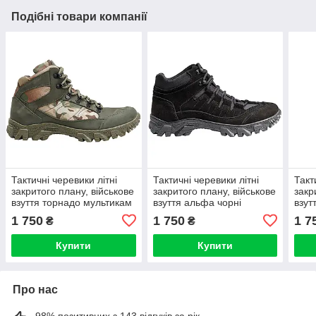
Подібні товари компанії
Тактичні черевики літні
Тактичні черевики літні
Такт
закритого плану, військове
закритого плану, військове
закр
взуття торнадо мультикам
взуття альфа чорні
взут
олива
1 750
1 750
1 7
₴
₴
Купити
Купити
Про нас
98% позитивних з 143 відгуків за рік