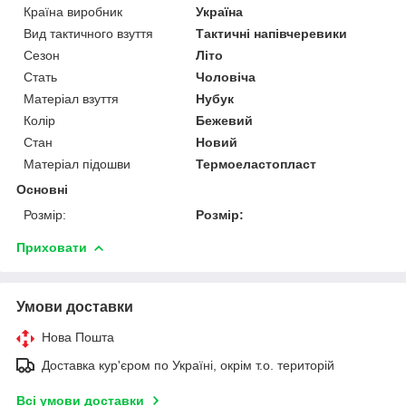
Країна виробник
Україна
Вид тактичного взуття
Тактичні напівчеревики
Сезон
Літо
Стать
Чоловіча
Матеріал взуття
Нубук
Колір
Бежевий
Стан
Новий
Матеріал підошви
Термоеластопласт
Основні
Розмір:
Розмір:
Приховати
Умови доставки
Нова Пошта
Доставка кур'єром по Україні, окрім т.о. територій
Всі умови доставки