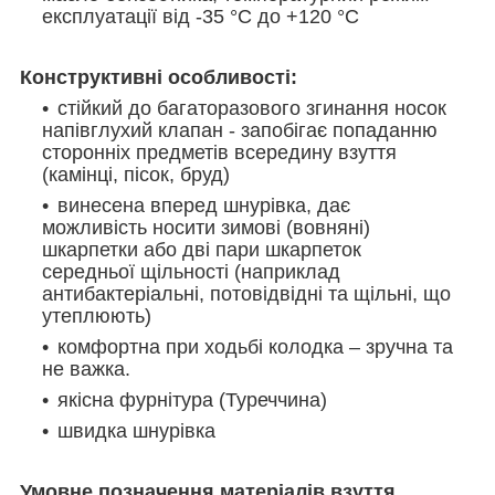
експлуатації від -35 °C до +120 °C
Конструктивні особливості:
стійкий до багаторазового згинання носок
напівглухий клапан - запобігає попаданню
сторонніх предметів всередину взуття
(камінці, пісок, бруд)
винесена вперед шнурівка, дає
можливість носити зимові (вовняні)
шкарпетки або дві пари шкарпеток
середньої щільності (наприклад
антибактеріальні, потовідвідні та щільні, що
утеплюють)
комфортна при ходьбі колодка – зручна та
не важка.
якісна фурнітура (Туреччина)
швидка шнурівка
Умовне позначення матеріалів взуття.