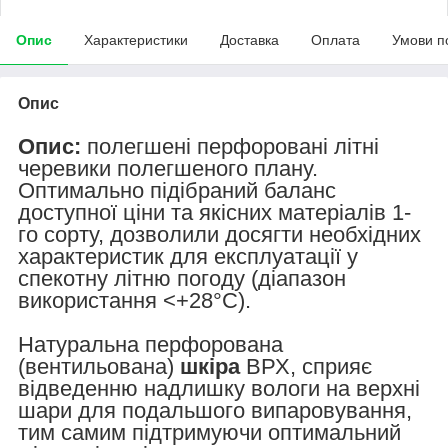
Опис
Характеристики
Доставка
Оплата
Умови п
Опис
Опис:
полегшені перфоровані літні
черевики полегшеного плану.
Оптимально підібраний баланс
доступної ціни та якісних матеріалів 1-
го сорту, дозволили досягти необхідних
характеристик для експлуатації у
спекотну літню погоду (діапазон
використання <+28°С).
Натуральна перфорована
(вентильована)
шкіра
ВРХ, сприяє
відведенню надлишку вологи на верхні
шари для подальшого випаровування,
тим самим підтримуючи оптимальний