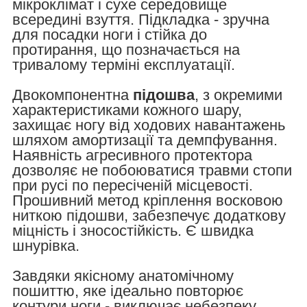
мікроклімат і сухе середовище
всередині взуття. Підкладка - зручна
для посадки ноги і стійка до
протирання, що позначається на
тривалому терміні експлуатації.
Двокомпонентна
підошва
, з окремими
характеристиками кожного шару,
захищає ногу від ходових навантажень
шляхом амортизації та демпфування.
Наявність агресивного протектора
дозволяє не побоюватися травми стопи
при русі по пересіченій місцевості.
Прошивний метод кріплення восковою
ниткою підошви, забезпечує додаткову
міцність і зносостійкість. Є швидка
шнурівка.
Завдяки якісному анатомічному
пошиттю, яке ідеально повторює
контури ноги - виключає небезпеку