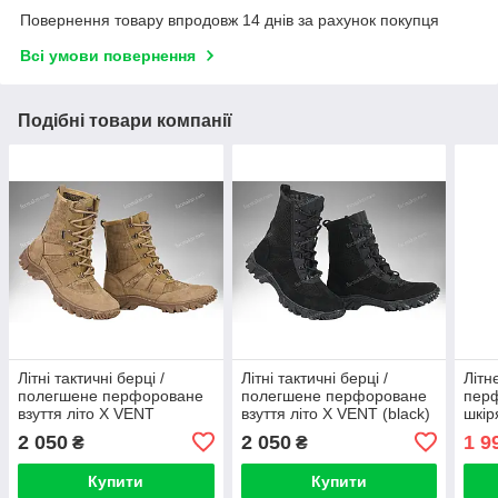
Повернення товару впродовж 14 днів за рахунок покупця
Всі умови повернення
Подібні товари компанії
Літні тактичні берці /
Літні тактичні берці /
Літн
полегшене перфороване
полегшене перфороване
перф
взуття літо X VENT
взуття літо X VENT (black)
шкір
(coyote)
на л
2 050
2 050
1 9
₴
₴
Койо
Купити
Купити