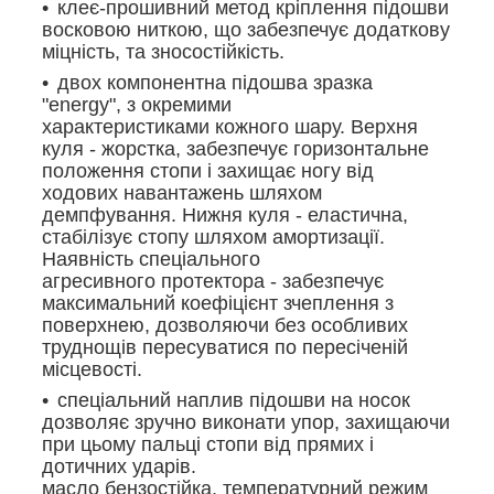
клеє-прошивний метод кріплення підошви
восковою ниткою, що забезпечує додаткову
міцність, та зносостійкість.
двох компонентна підошва зразка
"energy", з окремими
характеристиками кожного шару. Верхня
куля - жорстка, забезпечує горизонтальне
положення стопи і захищає ногу від
ходових навантажень шляхом
демпфування. Нижня куля - еластична,
стабілізує стопу шляхом амортизації.
Наявність спеціального
агресивного протектора - забезпечує
максимальний коефіцієнт зчеплення з
поверхнею, дозволяючи без особливих
труднощів пересуватися по пересіченій
місцевості.
спеціальний наплив підошви на носок
дозволяє зручно виконати упор, захищаючи
при цьому пальці стопи від прямих і
дотичних ударів.
масло бензостійка, температурний режим