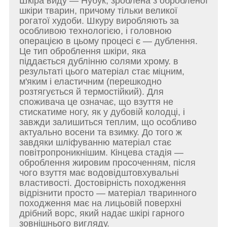
Шкіра виду — Нубук, зроблена з обробленої
шкіри тварин, причому тільки великої
рогатої худоби. Шкуру виробляють за
особливою технологією, і головною
операцією в цьому процесі є — дублення.
Це тип оброблення шкіри, яка
піддається дублінню солями хрому. в
результаті цього матеріал стає міцним,
м'яким і еластичним (перешкодно
розтягується й термостійкий). Для
споживача це означає, що взуття не
стискатиме ногу, як у дубовій колодці, і
завжди залишиться теплим, що особливо
актуально восени та взимку. До того ж
завдяки шліфуванню матеріал стає
повітропроникнішим. Кінцева стадія —
оброблення жировим просоченням, після
чого взуття має водовідштовхувальні
властивості. Достовірність походження
відрізнити просто — матеріал тваринного
походження має на лицьовій поверхні
дрібний ворс, який надає шкірі гарного
зовнішнього вигляду.