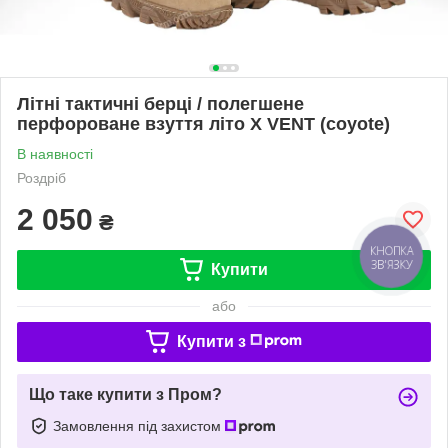
Літні тактичні берці / полегшене
перфороване взуття літо X VENT (coyote)
В наявності
Роздріб
2 050
₴
КНОПКА
ЗВ'ЯЗКУ
Купити
або
Купити з
Що таке купити з Пром?
Замовлення під захистом