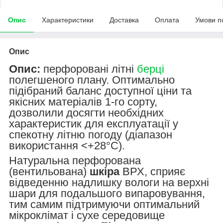
Опис
Характеристики
Доставка
Оплата
Умови п
Опис
Опис:
перфоровані літні
берці
полегшеного плану. Оптимально
підібраний баланс доступної ціни та
якісних матеріалів 1-го сорту,
дозволили досягти необхідних
характеристик для експлуатації у
спекотну літню погоду (діапазон
використання <+28°С).
Натуральна перфорована
(вентильована)
шкіра
ВРХ, сприяє
відведенню надлишку вологи на верхні
шари для подальшого випаровування,
тим самим підтримуючи оптимальний
мікроклімат і сухе середовище