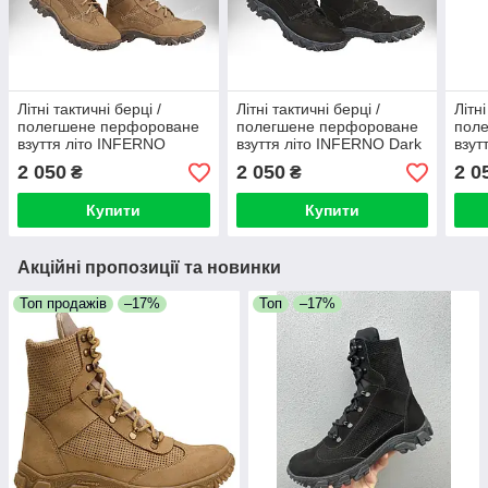
Літні тактичні берці /
Літні тактичні берці /
Літні
полегшене перфороване
полегшене перфороване
пол
взуття літо INFERNO
взуття літо INFERNO Dark
взут
Desert VENT (coyote)
VENT (black)
2 050
2 050
2 0
₴
₴
Купити
Купити
Акційні пропозиції та новинки
Топ продажів
–17%
Топ
–17%