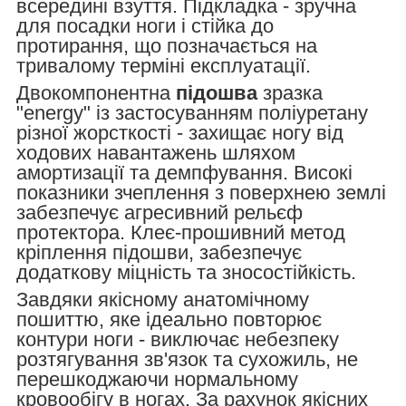
всередині взуття. Підкладка - зручна
для посадки ноги і стійка до
протирання, що позначається на
тривалому терміні експлуатації.
Двокомпонентна
підошва
зразка
"energy" із застосуванням поліуретану
різної жорсткості - захищає ногу від
ходових навантажень шляхом
амортизації та демпфування. Високі
показники зчеплення з поверхнею землі
забезпечує агресивний рельєф
протектора. Клеє-прошивний метод
кріплення підошви, забезпечує
додаткову міцність та зносостійкість.
Завдяки якісному анатомічному
пошиттю, яке ідеально повторює
контури ноги - виключає небезпеку
розтягування зв'язок та сухожиль, не
перешкоджаючи нормальному
кровообігу в ногах. За рахунок якісних