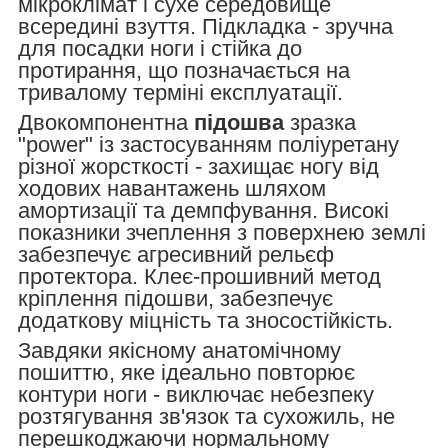
мікроклімат і сухе середовище
всередині взуття. Підкладка - зручна
для посадки ноги і стійка до
протирання, що позначається на
тривалому терміні експлуатації.
Двокомпонентна
підошва
зразка
"power" із застосуванням поліуретану
різної жорсткості - захищає ногу від
ходових навантажень шляхом
амортизації та демпфування. Високі
показники зчеплення з поверхнею землі
забезпечує агресивний рельєф
протектора. Клеє-прошивний метод
кріплення підошви, забезпечує
додаткову міцність та зносостійкість.
Завдяки якісному анатомічному
пошиттю, яке ідеально повторює
контури ноги - виключає небезпеку
розтягування зв'язок та сухожиль, не
перешкоджаючи нормальному