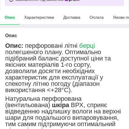
Опис
Характеристики
Доставка
Оплата
Умови п
Опис
Опис:
перфоровані літні
берці
полегшеного плану. Оптимально
підібраний баланс доступної ціни та
якісних матеріалів 1-го сорту,
дозволили досягти необхідних
характеристик для експлуатації у
спекотну літню погоду (діапазон
використання <+28°С).
Натуральна перфорована
(вентильована)
шкіра
ВРХ, сприяє
відведенню надлишку вологи на верхні
шари для подальшого випаровування,
тим самим підтримуючи оптимальний