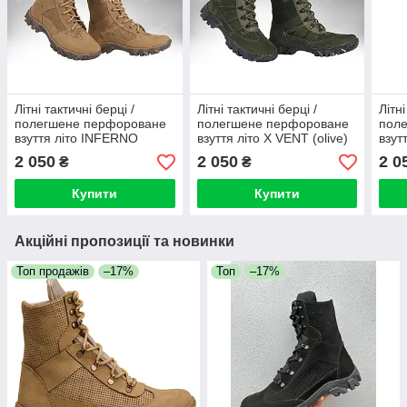
Літні тактичні берці /
Літні тактичні берці /
Літні
полегшене перфороване
полегшене перфороване
пол
взуття літо INFERNO
взуття літо X VENT (olive)
взут
Desert VENT (coyote)
(coy
2 050
2 050
2 0
₴
₴
Купити
Купити
Акційні пропозиції та новинки
Топ продажів
–17%
Топ
–17%