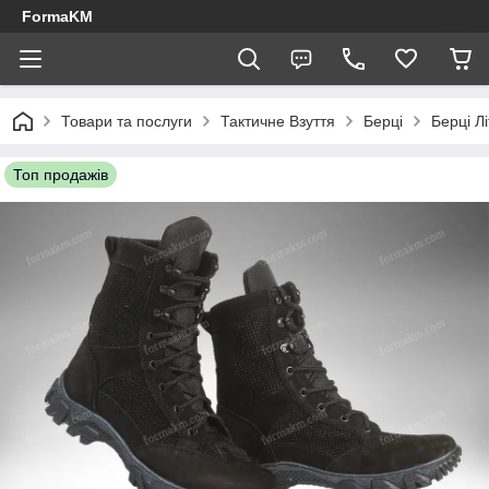
FormaKM
Товари та послуги
Тактичне Взуття
Берці
Берці Лі
Топ продажів