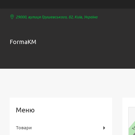
29000, вулиця Грушевського, 82, Київ, Україна
FormaKM
То
Товари