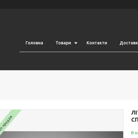
Головна
Товари
Контакти
Доставка
ЛІ
п продаж
СП
В н