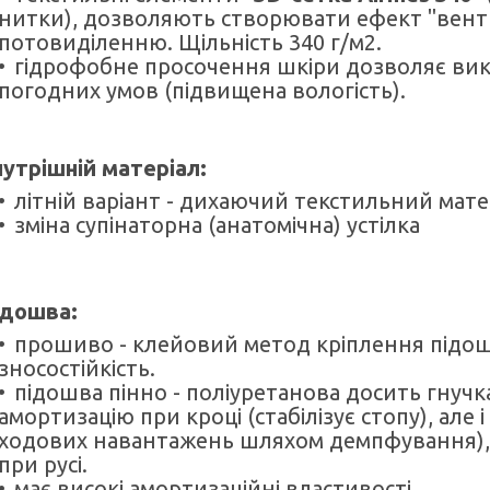
нитки), дозволяють створювати ефект "венти
потовиділенню. Щільність 340 г/м2.
гідрофобне просочення шкіри дозволяє вик
погодних умов (підвищена вологість).
утрішній матеріал:
літній варіант - дихаючий текстильний мате
зміна супінаторна (анатомічна) устілка
ідошва:
прошиво - клейовий метод кріплення підошв
зносостійкість.
підошва пінно - поліуретанова досить гнучк
амортизацію при кроці (стабілізує стопу), але 
ходових навантажень шляхом демпфування),
при русі.
має високі амортизаційні властивості