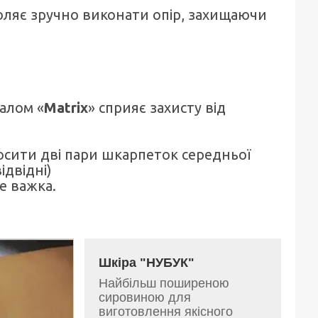
оляє зручно виконати опір, захищаючи
алом «
Matrix
» сприяє захисту від
осити дві пари шкарпеток середньої
ідвідні)
е важка.
Шкіра "НУБУК"
Найбільш поширеною
сировиною для
виготовлення якісного