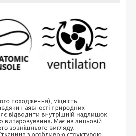
ого походження), міцність
Завдяки наявності природних
оляє відводити внутрішній надлишок
о випаровування. Має на лицьовій
ного зовнішнього вигляду.
 (тканина з особливою структурою