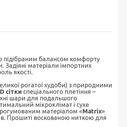
о підібраним балансом комфорту
ни. Задіяні матеріали імпортних
оль якості.
еликої рогатої худоби) з природними
D сітки
спеціального плетіння –
рхні шари для подальшого
имальний мікроклімат і сухе
прогумованим матеріалом «
Matrix
»
рів. Прошиті воскованою ниткою для