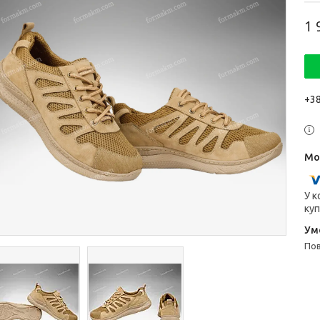
1 
+38
У к
куп
п