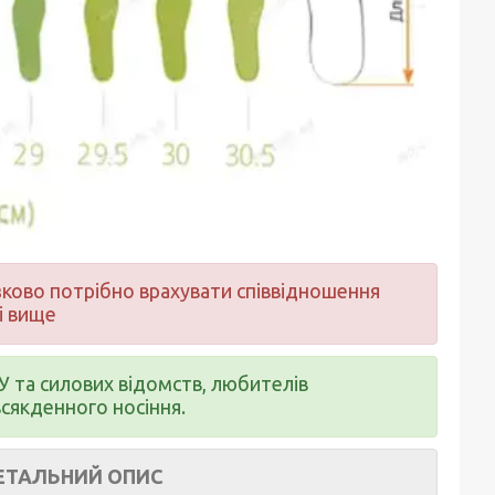
ово потрібно врахувати співвідношення
і вище
 та силових відомств, любителів
всякденного носіння.
ОПИС