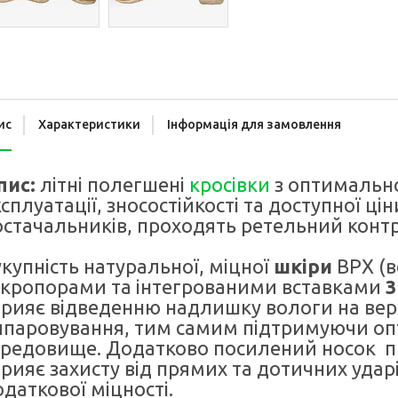
ис
Характеристики
Інформація для замовлення
пис:
літні полегшені
кросівки
з оптимальн
сплуатації, зносостійкості та доступної ці
остачальників, проходять ретельний контр
купність натуральної, міцної
шкіри
ВРХ (в
ікропорами та інтегрованими вставками
3
прияє відведенню надлишку вологи на ве
ипаровування, тим самим підтримуючи опт
ередовище. Додатково посилений носок 
прияє захисту від прямих та дотичних уда
даткової міцності.