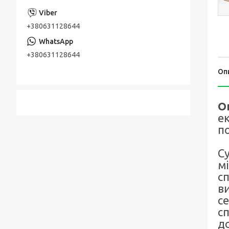
+380631128644
+380631128644
Оп
О
ек
п
Су
м
с
в
с
с
до