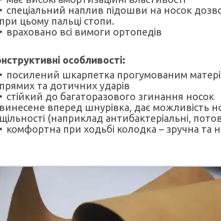
спеціальний наплив підошви на носок дозв
при цьому пальці стопи.
враховано всі вимоги ортопедів
нструктивні особливості:
посилений шкарпетка прогумованим матері
прямих та дотичних ударів
стійкий до багаторазового згинання носок
винесене вперед шнурівка, дає можливість н
щільності (наприклад антибактеріальні, потов
комфортна при ходьбі колодка – зручна та н