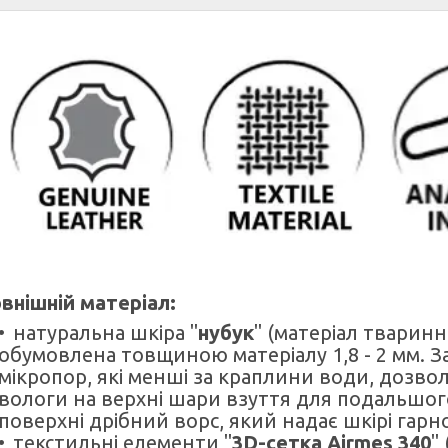
внішній матеріал:
натуральна шкіра "
нубук
" (матеріал тваринн
обумовлена товщиною матеріалу 1,8 - 2 мм. 
мікропор, які менші за краплини води, дозв
вологи на верхні шари взуття для подальшог
поверхні дрібний ворс, який надає шкірі гар
текстильні елементи
"
3D-сетка Airmes 340
"