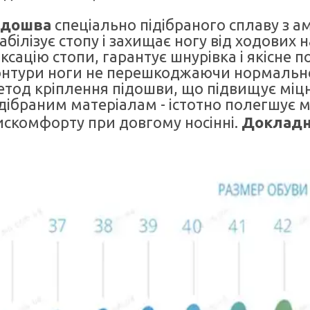
ідошва
спеціально підібраного сплаву з
табілізує стопу і захищає ногу від ходови
ксацію стопи, гарантує шнурівка і якісне
онтури ноги не перешкоджаючи нормальн
етод кріплення підошви, що підвищує міцні
ідібраним матеріалам - істотно полегшує 
искомфорту при довгому носінні.
Докладн