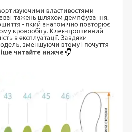
 амортизуючими властивостями
х навантажень шляхом демпфування.
 пошиття - який анатомічно повторює
ому кровообігу. Клеє-прошивний
сть в експлуатації. Завдяки
модель, зменшуючи втому і почуття
іше читайте нижче