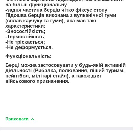
на більш функціональну.
-задня частина берців чітко фіксує стопу
Підошва берців виконана з вулканічної гуми
(сплав каучуку та гуми), яка має такі
характеристики:
-Зносостійкість;
-Термостійкість;
-Не тріскається;
-Не деформується.
Функціональність:
Берці можна застосовувати у будь-якій активній
діяльності (Рибалка, полювання, піший туризм,
пейнтбол, мілітарі стайл), а також для
військового призначення.
Приховати