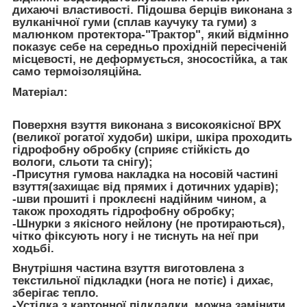
дихаючі властивості. Підошва берців виконана з
вулканічної гуми (сплав каучуку та гуми) з
малюнком протектора-"Трактор", який відмінно
показує себе на середньо прохідній пересіченій
місцевості, не деформується, зносостійка, а так
само термоізоляційна.
Матеріал:
Поверхня взуття виконана з високоякісної ВРХ
(великої рогатої худоби) шкіри, шкіра проходить
гідрофобну обробку (сприяє стійкість до
вологи, сльоти та снігу);
-Присутня гумова накладка на носовій частині
взуття(захищає від прямих і дотичних ударів);
-шви прошиті і проклеєні надійним чином, а
також проходять гідрофобну обробку;
-Шнурки з якісного нейлону (не протираються),
чітко фіксують ногу і не тиснуть на неї при
ходьбі.
Внутрішня частина взуття виготовлена ​​з
текстильної підкладки (нога не потіє) і дихає,
зберігає тепло.
-Устілка з картонної підкладки, можна замінити