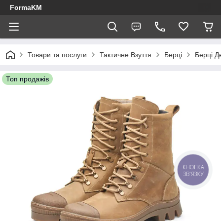
FormaKM
Товари та послуги
Тактичне Взуття
Берці
Берці Д
Топ продажів
КНОПКА
ЗВ'ЯЗКУ