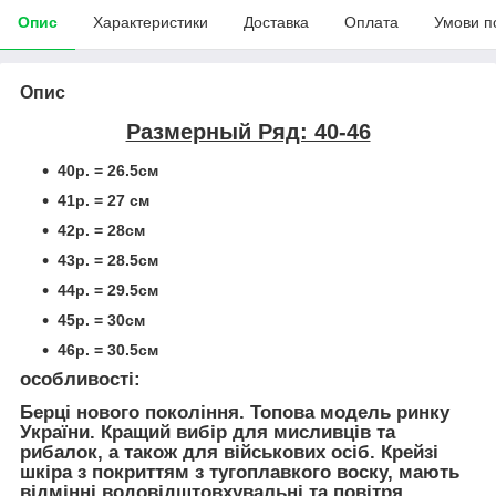
Опис
Характеристики
Доставка
Оплата
Умови п
Опис
Размерный Ряд: 40-46
40р. = 26.5см
41р. = 27 см
42р. = 28см
43р. = 28.5см
44р. = 29.5см
45р. = 30см
46р. = 30.5см
особливості:
Берці нового покоління. Топова модель ринку
України. Кращий вибір для мисливців та
рибалок, а також для військових осіб. Крейзі
шкіра з покриттям з тугоплавкого воску, мають
відмінні водовідштовхувальні та повітря