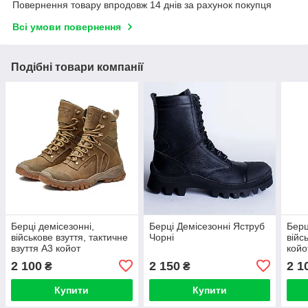
Повернення товару впродовж 14 днів за рахунок покупця
Всі умови повернення
Подібні товари компанії
Берці демісезонні,
Берці Демісезонні Яструб
Берц
військове взуття, тактичне
Чорні
війс
взуття А3 койот
койо
2 100
2 150
2 1
₴
₴
Купити
Купити